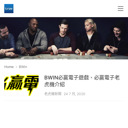
Home
BWin
BWIN必贏電子遊戲、必贏電子老
虎機介紹
老虎機新聞
24 7 月, 2020