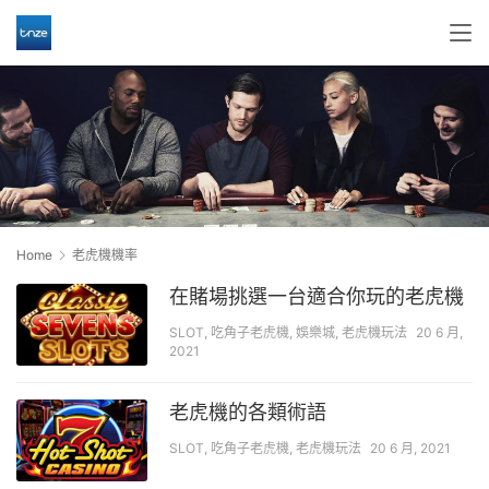
Home
老虎機機率
在賭場挑選一台適合你玩的老虎機
SLOT
,
吃角子老虎機
,
娛樂城
,
老虎機玩法
20 6 月,
2021
老虎機的各類術語
SLOT
,
吃角子老虎機
,
老虎機玩法
20 6 月, 2021