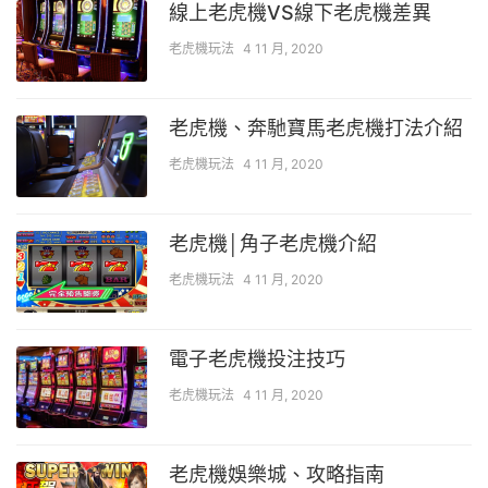
線上老虎機VS線下老虎機差異
老虎機玩法
4 11 月, 2020
老虎機、奔馳寶馬老虎機打法介紹
老虎機玩法
4 11 月, 2020
老虎機│角子老虎機介紹
老虎機玩法
4 11 月, 2020
電子老虎機投注技巧
老虎機玩法
4 11 月, 2020
老虎機娛樂城、攻略指南