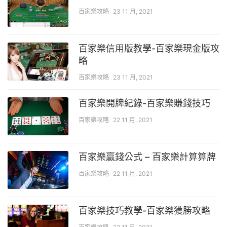
百家樂攻略
23 11 月, 2021
百家樂信用版教學-百家樂現金版攻
略
百家樂攻略
23 11 月, 2021
百家樂開牌紀錄-百家樂賺錢技巧
百家樂攻略
22 11 月, 2021
百家樂贏錢公式 – 百家樂計算算牌
百家樂攻略
22 11 月, 2021
百家樂技巧教學-百家樂獲勝攻略