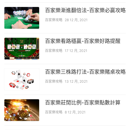
百家樂漸進翻倍法-百家樂必贏攻略
百家樂攻略
28 12 月, 2021
百家樂看路穩贏-百家樂好路提醒
百家樂攻略
17 12 月, 2021
百家樂三株路打法-百家樂賭桌攻略
百家樂攻略
13 12 月, 2021
百家樂莊閒比例-百家樂點數計算
百家樂攻略
8 12 月, 2021