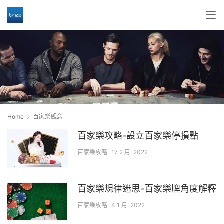
Home
百家樂觀念
百家樂攻略-設立百家樂停損點
百家樂攻略
17 2 月, 2022
百家樂規律迷思-百家樂牌角度解釋
百家樂攻略
4 1 月, 2022