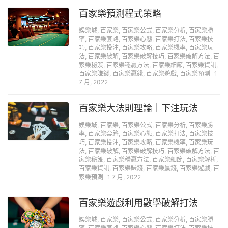
百家樂預測程式策略
娛樂城
,
百家樂
,
百家樂公式
,
百家樂分析
,
百家樂勝
率
,
百家樂套路
,
百家樂心態
,
百家樂打法
,
百家樂技
巧
,
百家樂投注
,
百家樂攻略
,
百家樂機率
,
百家樂玩
法
,
百家樂破解
,
百家樂破解技巧
,
百家樂破解方法
,
百
家樂秘笈
,
百家樂穩贏方法
,
百家樂細節
,
百家樂資訊
,
百家樂賺錢
,
百家樂贏錢
,
百家樂遊戲
,
百家樂預測
1
7 月, 2022
百家樂大法則理論｜下注玩法
娛樂城
,
百家樂
,
百家樂公式
,
百家樂分析
,
百家樂勝
率
,
百家樂套路
,
百家樂心態
,
百家樂打法
,
百家樂技
巧
,
百家樂投注
,
百家樂攻略
,
百家樂機率
,
百家樂玩
法
,
百家樂破解
,
百家樂破解技巧
,
百家樂破解方法
,
百
家樂秘笈
,
百家樂穩贏方法
,
百家樂細節
,
百家樂解析
,
百家樂資訊
,
百家樂賺錢
,
百家樂贏錢
,
百家樂遊戲
,
百
家樂預測
1 7 月, 2022
百家樂遊戲利用數學破解打法
娛樂城
,
百家樂
,
百家樂公式
,
百家樂分析
,
百家樂勝