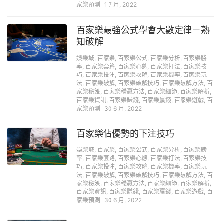
家樂預測
1 7 月, 2022
百家樂最強公式學會大數定律－熟
知破解
娛樂城
,
百家樂
,
百家樂公式
,
百家樂分析
,
百家樂勝
率
,
百家樂套路
,
百家樂心態
,
百家樂打法
,
百家樂技
巧
,
百家樂投注
,
百家樂攻略
,
百家樂機率
,
百家樂玩
法
,
百家樂破解
,
百家樂破解技巧
,
百家樂破解方法
,
百
家樂秘笈
,
百家樂穩贏方法
,
百家樂細節
,
百家樂解析
,
百家樂資訊
,
百家樂賺錢
,
百家樂贏錢
,
百家樂遊戲
,
百
家樂預測
30 6 月, 2022
百家樂佔優勢的下注技巧
娛樂城
,
百家樂
,
百家樂公式
,
百家樂分析
,
百家樂勝
率
,
百家樂套路
,
百家樂心態
,
百家樂打法
,
百家樂技
巧
,
百家樂投注
,
百家樂攻略
,
百家樂機率
,
百家樂玩
法
,
百家樂破解
,
百家樂破解技巧
,
百家樂破解方法
,
百
家樂秘笈
,
百家樂穩贏方法
,
百家樂細節
,
百家樂解析
,
百家樂資訊
,
百家樂賺錢
,
百家樂贏錢
,
百家樂遊戲
,
百
家樂預測
30 6 月, 2022