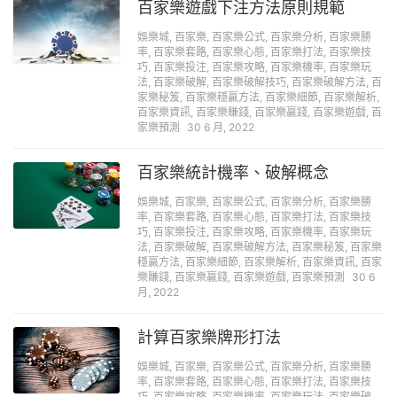
百家樂遊戲下注方法原則規範
娛樂城
,
百家樂
,
百家樂公式
,
百家樂分析
,
百家樂勝
率
,
百家樂套路
,
百家樂心態
,
百家樂打法
,
百家樂技
巧
,
百家樂投注
,
百家樂攻略
,
百家樂機率
,
百家樂玩
法
,
百家樂破解
,
百家樂破解技巧
,
百家樂破解方法
,
百
家樂秘笈
,
百家樂穩贏方法
,
百家樂細節
,
百家樂解析
,
百家樂資訊
,
百家樂賺錢
,
百家樂贏錢
,
百家樂遊戲
,
百
家樂預測
30 6 月, 2022
百家樂統計機率、破解概念
娛樂城
,
百家樂
,
百家樂公式
,
百家樂分析
,
百家樂勝
率
,
百家樂套路
,
百家樂心態
,
百家樂打法
,
百家樂技
巧
,
百家樂投注
,
百家樂攻略
,
百家樂機率
,
百家樂玩
法
,
百家樂破解
,
百家樂破解方法
,
百家樂秘笈
,
百家樂
穩贏方法
,
百家樂細節
,
百家樂解析
,
百家樂資訊
,
百家
樂賺錢
,
百家樂贏錢
,
百家樂遊戲
,
百家樂預測
30 6
月, 2022
計算百家樂牌形打法
娛樂城
,
百家樂
,
百家樂公式
,
百家樂分析
,
百家樂勝
率
,
百家樂套路
,
百家樂心態
,
百家樂打法
,
百家樂技
巧
,
百家樂攻略
,
百家樂機率
,
百家樂玩法
,
百家樂破