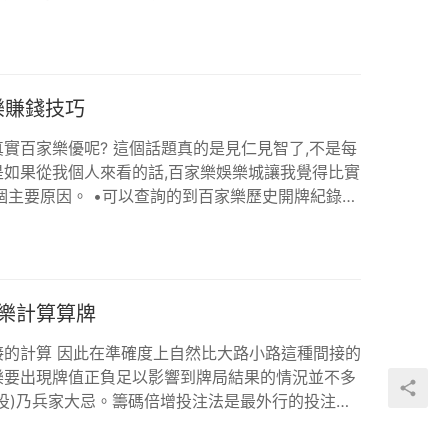
，百家樂信用版的信用其實是建立於玩家和版主雙方，
好的信用，且熟悉遊戲規則和內容，那只要找到自己
周結的方式其實也是不錯的，反而可以拉長加深自己
也比較能體驗到賭注類型遊戲的刺激感。 當然，好的
樂賺錢技巧
實百家樂優呢? 這個話題真的是見仁見智了,不是每
如果從我個人來看的話,百家樂娛樂城讓我覺得比實
個主要原因。 •可以查詢的到百家樂歷史開牌紀錄•
隨時能離開•想玩的時候不用舟車勞頓費時費力的到
不重要呢？ 我相信在線上百家樂賺錢的專家都知
，是非常重要的一點，它是你觀察百家樂牌路的歷史
看不到先前歷史的紀錄，只能靠運氣或者等新一靴
家樂計算算牌
接的計算 因此在準確度上自然比大路小路這種間接的
樂要出現牌值正負足以影響到牌局結果的情況並不多
投)乃兵家大忌。籌碼倍增投注法是最外行的投注法
樣），只有缺乏實戰經驗的紙上談兵才會給人這樣的建