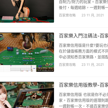
自制力/財力的玩家。百家
後付，每週結餘，一週對帳
錄決定，也不是無限額度的
百家樂攻略
23 11 月, 2021
玩家和版主雙方，所以如果
容，那只要找到自己值得信
而可以拉長加深自己對比賽
百家樂入門注碼法-百
感。 當…
百家樂信用版是什麼?要玩也
在於儲值帳務方面的模式不
中必須知悉百家樂路，並搭
是百家樂和局也不會損失線
百家樂攻略
23 11 月, 2021
方式在經營，有些玩家可能
有所謂的信用版嗎？今天小
知道百家樂壓注有莊家、閒
百家樂信用版教學-百
是相當…
百家樂信用版 也就是你不必
家。百家樂信用版的道理則
一週對帳一次，不過百家樂