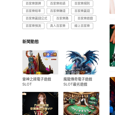
百家樂算牌
百家樂術語
百家樂規則
百家樂賠率
百家樂賺錢
百家樂贏錢
百家樂贏錢公式
百家樂路
百家樂遊戲
百家樂預測
真人百家樂
線上百家樂
新聞動態
雷神之錘電子遊戲
魔龍傳奇電子遊戲
SLOT
SLOT最劣遊戲