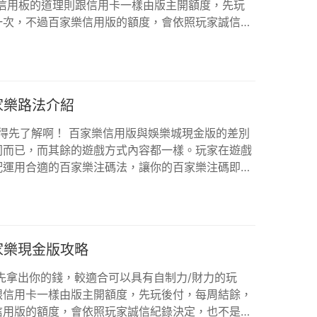
樂信用板的道理則跟信用卡一樣由版主開額度，先玩
一次，不過百家樂信用版的額度，會依照玩家誠信紀
！ 換一個方式說，百家樂信用板的信用其實是建立於
玩家自知本身有良好的信用，且熟悉遊戲規則和內
賴的百家樂信用版，週結的方式其實也是不錯的，反
的掌控度，相較之下也比較能體驗到賭博遊戲的刺激
家樂路法介紹
得先了解啊！ 百家樂信用版與娛樂城現金版的差別
同而已，而其餘的遊戲方式內容都一樣。玩家在遊戲
配運用合適的百家樂注碼法，讓你的百家樂注碼即使
上百家樂遊戲在最早的時候，都是用百家樂信用版的
會問，信用版和現金版的差別是在哪裡呢？而現在還
編就要來解說這兩者的差別。 另外每個玩家一定都會
家跟和局，但是大家要了解，其實在百家樂和的贏率
家樂現金版攻略
先拿出你的錢，較適合可以具有自制力/財力的玩
跟信用卡一樣由版主開額度，先玩後付，每周結餘，
信用版的額度，會依照玩家誠信紀錄決定，也不是無