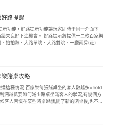
，跟到斷為止。還有百家樂是否適合賭纜，又應該以
去了解的。在接觸百家樂之前如果能深入的了解這些
樂好路提醒
提示功能，好路提示功能讓玩家即時于同一介面下
而錯失良好下注機會。 好路提示將提供十二款百家樂
、拍拍黐、大路單跳、大路雙跳、一廳兩房(莊)、
閑連、逢莊跳、逢閑跳、斜坡路。備註：當好路的大
型還是保持，所以出現和局不影響判斷好路。好路詳
走勢的，即稱之為 「 好路 」 。注：和局並不會影
-莊- 莊的結果仍為長莊。 1.長莊定…
家樂賭桌攻略
達這種情況 百家樂每張賭桌坐的客人數越多=hold
利潤越低要如何減少賭桌坐滿客人的狀況,有幾個方
時候客人習慣在某些賭桌遊戲,開了新的賭桌後,也不見
法,像是以前通博老虎機算牌的每張賭桌可以坐七個
置,這樣一來,就可以直接減少每張賭桌的座位數。 此
人時,管理人員要如何提高北京賽車營運的利潤呢?這