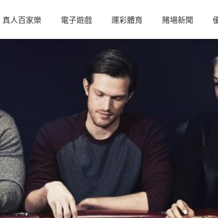
真人百家樂
電子遊戲
運彩體育
賭場新聞