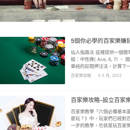
5個你必學的百家樂賺錢
仙人指路法 這裡提供一個簡
組：中性牌( Ace, 6, 7) 、 陽性牌
單純的莊閒押注法，計算下一
總數是3,4,5或6張時，下一
百家樂攻略
5 5 月, 2022
莊。★ 例外：遇陰性牌的總
一手仍然投注買閒。 簡單
牌買…
百家樂攻略-設立百家
百家樂教學「六個必備基本
麼玩？》中，玩家們已經對
一步的教學，也就是玩百家