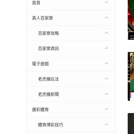
首頁
真人百家樂
百家樂攻略
百家樂資訊
電子遊戲
老虎機玩法
老虎機新聞
運彩體育
體育博彩技巧