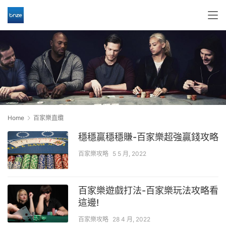
Home
百家樂直纜
穩穩贏穩穩賺-百家樂超強贏錢攻略
百家樂攻略
5 5 月, 2022
百家樂遊戲打法-百家樂玩法攻略看
這邊!
百家樂攻略
28 4 月, 2022