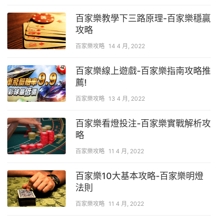
百家樂教學下三路原理-百家樂穩贏
攻略
百家樂攻略
14 4 月, 2022
百家樂線上遊戲-百家樂指南攻略推
薦!
百家樂攻略
13 4 月, 2022
百家樂看燈投注-百家樂實戰解析攻
略
百家樂攻略
11 4 月, 2022
百家樂10大基本攻略-百家樂明燈
法則
百家樂攻略
11 4 月, 2022