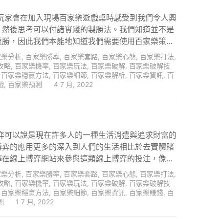
通玩家會在加入現場百家樂遊戲桌時感受到我們令人興
，然後思考可以付諸實踐的製勝法。我們知道並不是
獲勝，因此我們本能地知道我們需要使用百家樂策
會嘗試贏得更多而不是輸給我們。贏得百家樂比賽的
家樂分析
,
百家樂勝率
,
百家樂套路
,
百家樂心態
,
百家樂打法
,
與正在發展的“鞋類趨勢”類型協調一致。我們必須
攻略
,
百家樂機率
,
百家樂玩法
,
百家樂破解
,
百家樂破解技
,
百家樂穩贏方法
,
百家樂細節
,
百家樂解析
,
百家樂資訊
,
百
勢。然後決定何時實施這四個趨勢中兩個最有利可圖
戲
,
百家樂預測
4 7 月, 2022
必須開始下注過程。如果執行得當，則實現百家樂穩
博弈可以說是現在許多人的一種生活消遣與追求財富的
博弈的應用更多的深入到人們的生活相比於去實體賭
擇在線上博弈網站來參與這類線上博弈的投注，像百
歡的一種線上博弈遊戲，那麼在玩百家樂的時候一些
家樂分析
,
百家樂勝率
,
百家樂套路
,
百家樂心態
,
百家樂打法
,
樂預測程式，在這裡我們對此作以介紹。 免費的百家
攻略
,
百家樂機率
,
百家樂玩法
,
百家樂破解
,
百家樂破解技
,
百家樂穩贏方法
,
百家樂細節
,
百家樂資訊
,
百家樂賺錢
,
百
手百家樂的朋友來說，跟買彩卷是一樣的，最開始的時
測
1 7 月, 2022
技巧，那麼就需要一個慢慢摸索與積累的過程，這樣