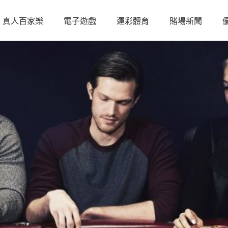
真人百家樂
電子遊戲
運彩體育
賭場新聞