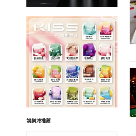
娛樂城推薦