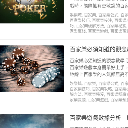
戲時，能夠擁有更敏銳的百
篇百家樂教學文章後，保證
娛樂城
,
百家樂
,
百家樂公式
,
百
家樂賭場優勢？ 賭場優勢：
百家樂技巧
,
百家樂投注
,
百家樂
巧
,
百家樂破解方法
,
百家樂秘笈
賭局的輸贏紀錄，來計算娛樂
家樂贏錢
,
百家樂遊戲
,
百家樂預
為例，莊家的賭場優勢為1.
額…
百家樂必須知道的觀念
百家樂必須知道的觀念教學
百家樂遊戲本身簡單好上手
地線上百家樂的人氣都居高
家樂教學觀念是玩家必須知
娛樂城
,
百家樂
,
百家樂公式
,
百
錢呢？ 百家樂規劃固定的賭
百家樂技巧
,
百家樂攻略
,
百家樂
解方法
,
百家樂秘笈
,
百家樂穩贏
應該準備多少賭資會較為理
家樂贏錢
,
百家樂遊戲
,
百家樂預
錢前進賭城，其實只要規劃
場周旋…
百家樂遊戲數據分析｜