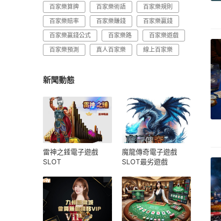
百家樂算牌
百家樂術語
百家樂規則
百家樂賠率
百家樂賺錢
百家樂贏錢
百家樂贏錢公式
百家樂路
百家樂遊戲
百家樂預測
真人百家樂
線上百家樂
新聞動態
雷神之錘電子遊戲
魔龍傳奇電子遊戲
SLOT
SLOT最劣遊戲