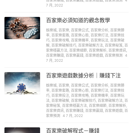
百家樂賺錢
,
百家樂贏錢
,
百家樂遊戲
,
百家樂預測
4
7 月, 2022
百家樂必須知道的觀念教學
娛樂城
,
百家樂
,
百家樂公式
,
百家樂分析
,
百家樂勝
率
,
百家樂套路
,
百家樂心態
,
百家樂打法
,
百家樂技
巧
,
百家樂攻略
,
百家樂機率
,
百家樂玩法
,
百家樂破
解
,
百家樂破解技巧
,
百家樂破解方法
,
百家樂秘笈
,
百
家樂穩贏方法
,
百家樂細節
,
百家樂解析
,
百家樂資訊
,
百家樂賺錢
,
百家樂贏錢
,
百家樂遊戲
,
百家樂預測
4
7 月, 2022
百家樂遊戲數據分析｜賺錢下注
娛樂城
,
百家樂
,
百家樂公式
,
百家樂分析
,
百家樂勝
率
,
百家樂套路
,
百家樂心態
,
百家樂打法
,
百家樂技
巧
,
百家樂投注
,
百家樂攻略
,
百家樂機率
,
百家樂玩
法
,
百家樂破解
,
百家樂破解技巧
,
百家樂破解方法
,
百
家樂秘笈
,
百家樂穩贏方法
,
百家樂細節
,
百家樂解析
,
百家樂資訊
,
百家樂賺錢
,
百家樂贏錢
,
百家樂遊戲
,
百
家樂預測
4 7 月, 2022
百家樂破解程式－賺錢