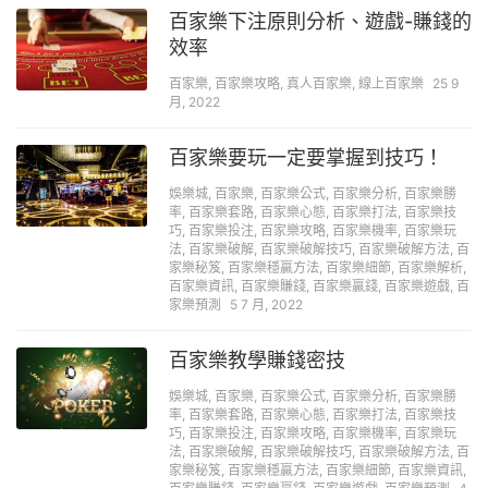
百家樂下注原則分析、遊戲-賺錢的
效率
百家樂
,
百家樂攻略
,
真人百家樂
,
線上百家樂
25 9
月, 2022
百家樂要玩一定要掌握到技巧！
娛樂城
,
百家樂
,
百家樂公式
,
百家樂分析
,
百家樂勝
率
,
百家樂套路
,
百家樂心態
,
百家樂打法
,
百家樂技
巧
,
百家樂投注
,
百家樂攻略
,
百家樂機率
,
百家樂玩
法
,
百家樂破解
,
百家樂破解技巧
,
百家樂破解方法
,
百
家樂秘笈
,
百家樂穩贏方法
,
百家樂細節
,
百家樂解析
,
百家樂資訊
,
百家樂賺錢
,
百家樂贏錢
,
百家樂遊戲
,
百
家樂預測
5 7 月, 2022
百家樂教學賺錢密技
娛樂城
,
百家樂
,
百家樂公式
,
百家樂分析
,
百家樂勝
率
,
百家樂套路
,
百家樂心態
,
百家樂打法
,
百家樂技
巧
,
百家樂投注
,
百家樂攻略
,
百家樂機率
,
百家樂玩
法
,
百家樂破解
,
百家樂破解技巧
,
百家樂破解方法
,
百
家樂秘笈
,
百家樂穩贏方法
,
百家樂細節
,
百家樂資訊
,