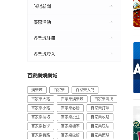
賭場新聞
優惠活動
娛樂城註冊
娛樂城登入
百家樂娛樂城
娛樂城
百家樂
百家樂入門
百家樂大路
百家樂娛樂城
百家樂密技
百家樂小路
百家樂必勝
百家樂打法
百家樂技巧
百家樂投注
百家樂攻略
百家樂教學
百家樂機率
百家樂玩法
百家樂看路
百家樂破解
百家樂策略