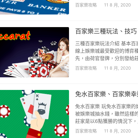
勝負結果如何，都不會改變
百家樂攻略
11 8 月, 2020
議，有些人認為要在百家樂
方式來操作，這是不可否認
輸時一間廠」的悲壯局面。
百家樂三種玩法、技巧
法既安…
三種百家樂玩法介紹 基本百
線上娛樂城最受歡迎的博弈
先，由荷官發牌，分別發給
金額最大的莊家和閒家可以
百家樂攻略
11 8 月, 2020
加取尾數進行比大小。A到九
大，0點最小，若是點數相
若下注莊閒對子就是輸。隨
免水百家樂、百家樂幸
奇感，…
免水百家樂 玩免水百家樂
被娛樂城抽水錢，雖然這樣的
莊家是以6點獲勝的情況下
抽50%的水錢。為什麼一次
百家樂攻略
11 8 月, 2020
喜愛玩免水百家樂呢? 因為