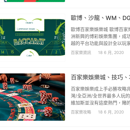
近正常勝率的，以六點莊家贏
束，經過統計及分析後，15
歐博、沙龍、WM、D
歐博百家樂娛樂城 歐博百家樂娛樂
洲新興的博彩娛樂集團，成
越的平台功能與設計全以玩家
任選四、八、十六、三十二桌
百家樂資訊
18 6 月, 2020
百家樂等，讓歐博平台甫推
發展趨勢，開發出移動裝置遊
「空戰世紀」射擊遊戲便是其
百家樂娛樂城、技巧、
百家樂娛樂成上手必勝攻略非
灣/全亞洲/全世界最多人玩
維加斯並沒有這麼熱門，賭的
城實在太熱門了，亞洲人多賭
百家樂攻略
18 6 月, 2020
門玩百家樂的賭客超過玩21
網路化了之後，百家樂也一