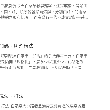
、點數計算今天百家樂教學賭客下注完成後，開始由
莊、閒、莊」順序各發給兩張牌，分別由莊，閒兩家
張牌點之總和比牌。 百家樂有一條不成文規矩一莊，
客有看牌的優先權，如果你的下注是該局中的最高金
籌碼放在線上，荷官會把看牌的權力交由第二高額的
方拿到八點或是九點，稱之為天生贏家( Natural
此時，雙方立刻見勝負，不再發第三張牌。…
加碼、切割玩法
、切割玩法百家樂「加碼」的手法非常重要，百家樂
驗是傾向「規格化」，贏多少就加多少，此話怎說
例+4 就啟動「二星級加碼」+6 就啟動「三星級
高達50場百家樂賭局中，我們是採取比較靈活的做
星級加碼 」，目的就是持盈保泰，希望能在大局 ( 20
 加碼成功時如何跟進，失敗時又如何退守 ? 結論其
割賭局中的「加碼」是讓玩家脾氣…
玩法、打法
、打法-百家樂大小路觀念通常去到實體的娛樂城賭