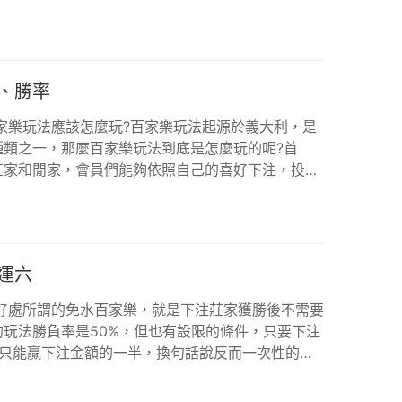
下注的金額，我們稱之為平注法。這種方式頗具爭
上贏錢，就一定要使用倍凹法，並且搭配百家樂直纜
的方式，但如果使用不當，就會造成「贏時一顆糖、
所以在有限的本金就必須運用正確的玩法。 這樣的玩
、勝率
家樂玩法應該怎麼玩?百家樂玩法起源於義大利，是
種類之一，那麼百家樂玩法到底是怎麼玩的呢?首
莊家和閒家，會員們能夠依照自己的喜好下注，投注
進行瞇牌，基本兩張牌，最多三張，利用牌值點數相
點依照牌面值計算，10到K是0點，相加總合9點最
同即是和局，下注莊家和閒家的本金可以退回，但是
著時間演化至今，為了讓玩家們可以增添刺激感與新
運六
的好處所謂的免水百家樂，就是下注莊家獲勝後不需要
玩法勝負率是50%，但也有設限的條件，只要下注
，只能贏下注金額的一半，換句話說反而一次性的被
性被抽取這麼高昂的水錢，對於職業賭徒來說還是最
在百家樂以負收益的情況來說，免水百家樂才是最接