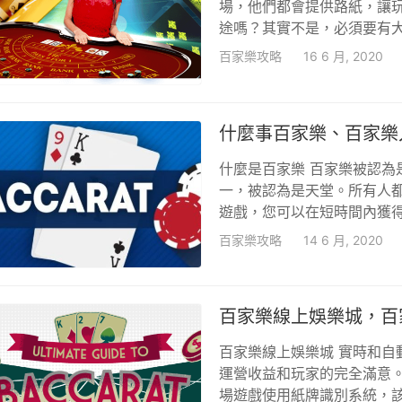
場，他們都會提供路紙，讓
途嗎？其實不是，必須要有
知道主要是如何選邊，「莊
百家樂攻略
16 6 月, 2020
碰過幾遍？最長的龍是多少
樂城的作者，再次跟各位玩
贏」：在一賠一的賭局中，
什麼事百家樂、百家樂
多不可…
什麼是百家樂 百家樂被認
一，被認為是天堂。所有人
遊戲，您可以在短時間內獲
紙牌遊戲，一隻是玩家，另
百家樂攻略
14 6 月, 2020
不同的可能性結果，就像是
行家之後，它並不指房子。
家或銀行家的手上。 進入百
百家樂線上娛樂城，百
人心的…
百家樂線上娛樂城 實時和
運營收益和玩家的完全滿意。
場遊戲使用紙牌識別系統，