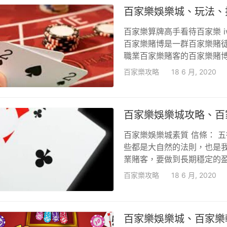
一開始的電腦隨機派牌，接
百家樂娛樂城、玩法、
人…
百家樂算牌高手看待百家樂 i
百家樂賭博是一群百家樂賭
職業百家樂賭客的百家樂賭
與世俗智慧差別極大，成功
百家樂攻略
18 6 月, 2020
律和資金管理。在這裡，運
理論純屬無稽之談，綜合素
是緣分。 對於一些人來說，
百家樂娛樂城攻略、百
百家樂娛樂城素質 信條： 五
些都是大自然的法則，也是
業賭客，要做到長期穩定的
開始： 很感謝那位讓我知
百家樂攻略
18 6 月, 2020
金山，雖然我知道當初你只
覺得那是浪費時間的活動，
月收入已經高出我工資的兩
百家樂娛樂城、百家樂