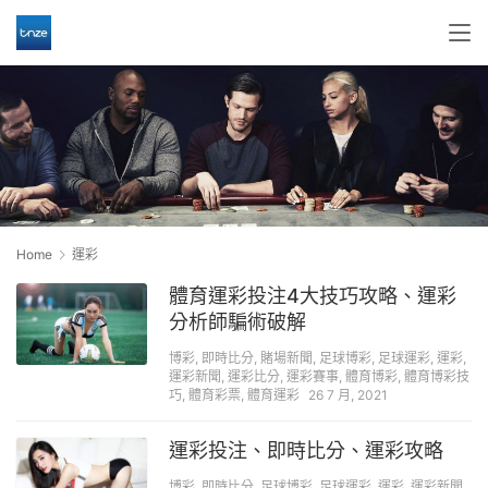
Home
運彩
體育運彩投注4大技巧攻略、運彩
分析師騙術破解
博彩
,
即時比分
,
賭場新聞
,
足球博彩
,
足球運彩
,
運彩
,
運彩新聞
,
運彩比分
,
運彩賽事
,
體育博彩
,
體育博彩技
巧
,
體育彩票
,
體育運彩
26 7 月, 2021
運彩投注、即時比分、運彩攻略
博彩
,
即時比分
,
足球博彩
,
足球運彩
,
運彩
,
運彩新聞
,