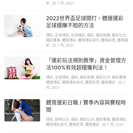
彩
20 7 月, 2021
2022世界盃足球開打，體運運彩
足球穩賺不賠的方法
博彩
,
足球博彩
,
足球運彩
,
運彩
,
運彩新聞
,
運彩比分
,
運彩賽事
,
體育博彩
,
體育博彩技巧
,
體育彩票
,
體育運
彩
20 7 月, 2021
「運彩玩法規則教學」資金管理方
法100%有效超穩獲利法！
博彩
,
足球博彩
,
運彩
,
運彩新聞
,
運彩比分
,
運彩賽事
,
體育博彩
,
體育博彩技巧
,
體育彩票
,
體育運彩
20 7
月, 2021
體育運彩日職 / 賽季內容與賽程時
間
博彩
,
即時比分
,
運彩
,
運彩比分
,
運彩賽事
,
體育博彩
,
體育博彩技巧
,
體育彩票
,
體育運彩
20 7 月, 2021