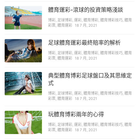
體育運彩-滾球的投資策略淺談
博彩
,
足球博彩
,
運彩
,
體育博彩
,
體育博彩技巧
,
體育
彩票
,
體育運彩
18 7 月, 2021
足球體育運彩最終賠率的解析
博彩
,
足球博彩
,
運彩
,
體育博彩
,
體育博彩技巧
,
體育
彩票
,
體育運彩
18 7 月, 2021
典型體育博彩足球盤口及其思維定
式
博彩
,
足球博彩
,
運彩
,
體育博彩
,
體育博彩技巧
,
體育
彩票
,
體育運彩
18 7 月, 2021
玩體育博彩兩年的心得
博彩
,
足球博彩
,
運彩
,
體育博彩
,
體育博彩技巧
,
體育
彩票
,
體育運彩
18 7 月, 2021