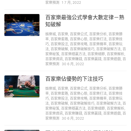
家樂預測
1 7 月, 2022
百家樂最強公式學會大數定律－熟
知破解
娛樂城
,
百家樂
,
百家樂公式
,
百家樂分析
,
百家樂勝
率
,
百家樂套路
,
百家樂心態
,
百家樂打法
,
百家樂技
巧
,
百家樂投注
,
百家樂攻略
,
百家樂機率
,
百家樂玩
法
,
百家樂破解
,
百家樂破解技巧
,
百家樂破解方法
,
百
家樂秘笈
,
百家樂穩贏方法
,
百家樂細節
,
百家樂解析
,
百家樂資訊
,
百家樂賺錢
,
百家樂贏錢
,
百家樂遊戲
,
百
家樂預測
30 6 月, 2022
百家樂佔優勢的下注技巧
娛樂城
,
百家樂
,
百家樂公式
,
百家樂分析
,
百家樂勝
率
,
百家樂套路
,
百家樂心態
,
百家樂打法
,
百家樂技
巧
,
百家樂投注
,
百家樂攻略
,
百家樂機率
,
百家樂玩
法
,
百家樂破解
,
百家樂破解技巧
,
百家樂破解方法
,
百
家樂秘笈
,
百家樂穩贏方法
,
百家樂細節
,
百家樂解析
,
百家樂資訊
,
百家樂賺錢
,
百家樂贏錢
,
百家樂遊戲
,
百
家樂預測
30 6 月, 2022