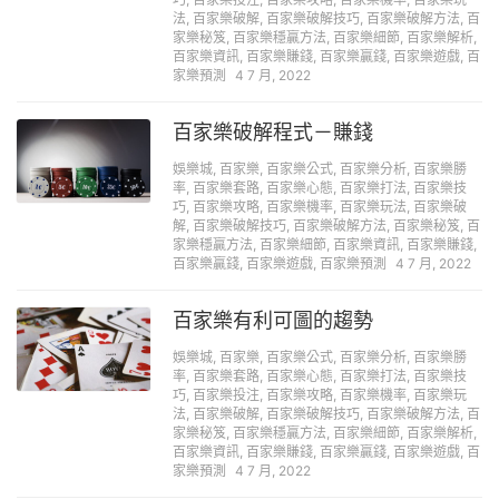
法
,
百家樂破解
,
百家樂破解技巧
,
百家樂破解方法
,
百
家樂秘笈
,
百家樂穩贏方法
,
百家樂細節
,
百家樂解析
,
百家樂資訊
,
百家樂賺錢
,
百家樂贏錢
,
百家樂遊戲
,
百
家樂預測
4 7 月, 2022
百家樂破解程式－賺錢
娛樂城
,
百家樂
,
百家樂公式
,
百家樂分析
,
百家樂勝
率
,
百家樂套路
,
百家樂心態
,
百家樂打法
,
百家樂技
巧
,
百家樂攻略
,
百家樂機率
,
百家樂玩法
,
百家樂破
解
,
百家樂破解技巧
,
百家樂破解方法
,
百家樂秘笈
,
百
家樂穩贏方法
,
百家樂細節
,
百家樂資訊
,
百家樂賺錢
,
百家樂贏錢
,
百家樂遊戲
,
百家樂預測
4 7 月, 2022
百家樂有利可圖的趨勢
娛樂城
,
百家樂
,
百家樂公式
,
百家樂分析
,
百家樂勝
率
,
百家樂套路
,
百家樂心態
,
百家樂打法
,
百家樂技
巧
,
百家樂投注
,
百家樂攻略
,
百家樂機率
,
百家樂玩
法
,
百家樂破解
,
百家樂破解技巧
,
百家樂破解方法
,
百
家樂秘笈
,
百家樂穩贏方法
,
百家樂細節
,
百家樂解析
,
百家樂資訊
,
百家樂賺錢
,
百家樂贏錢
,
百家樂遊戲
,
百
家樂預測
4 7 月, 2022