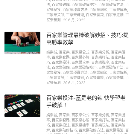
法
,
百家樂破解
,
百家樂破解技巧
,
百家樂破解方法
,
百
家樂秘笈
,
百家樂穩贏方法
,
百家樂細節
,
百家樂解析
,
百家樂資訊
,
百家樂賺錢
,
百家樂贏錢
,
百家樂遊戲
,
百
家樂預測
29 6 月, 2022
百家樂管理最棒破解妙招、技巧:提
高勝率教學
娛樂城
,
百家樂
,
百家樂公式
,
百家樂分析
,
百家樂勝
率
,
百家樂套路
,
百家樂心態
,
百家樂打法
,
百家樂技
巧
,
百家樂投注
,
百家樂攻略
,
百家樂機率
,
百家樂玩
法
,
百家樂破解
,
百家樂破解技巧
,
百家樂破解方法
,
百
家樂秘笈
,
百家樂穩贏方法
,
百家樂細節
,
百家樂解析
,
百家樂資訊
,
百家樂賺錢
,
百家樂贏錢
,
百家樂遊戲
,
百
家樂預測
29 6 月, 2022
百家樂投注-薑是老的辣 快學習老
手破解！
娛樂城
,
百家樂
,
百家樂公式
,
百家樂分析
,
百家樂勝
率
,
百家樂套路
,
百家樂心態
,
百家樂打法
,
百家樂技
巧
,
百家樂投注
,
百家樂機率
,
百家樂玩法
,
百家樂破
解
,
百家樂破解技巧
,
百家樂破解方法
,
百家樂秘笈
,
百