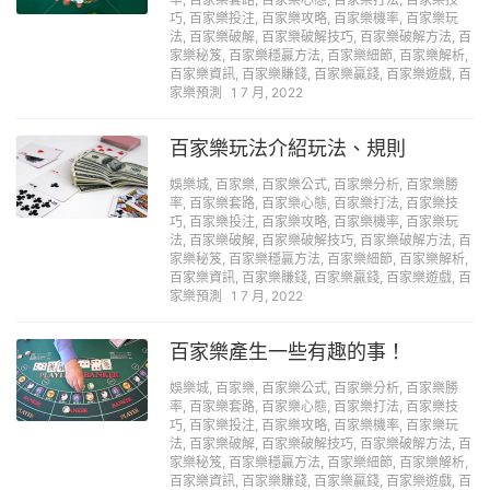
巧
,
百家樂投注
,
百家樂攻略
,
百家樂機率
,
百家樂玩
法
,
百家樂破解
,
百家樂破解技巧
,
百家樂破解方法
,
百
家樂秘笈
,
百家樂穩贏方法
,
百家樂細節
,
百家樂解析
,
百家樂資訊
,
百家樂賺錢
,
百家樂贏錢
,
百家樂遊戲
,
百
家樂預測
1 7 月, 2022
百家樂玩法介紹玩法、規則
娛樂城
,
百家樂
,
百家樂公式
,
百家樂分析
,
百家樂勝
率
,
百家樂套路
,
百家樂心態
,
百家樂打法
,
百家樂技
巧
,
百家樂投注
,
百家樂攻略
,
百家樂機率
,
百家樂玩
法
,
百家樂破解
,
百家樂破解技巧
,
百家樂破解方法
,
百
家樂秘笈
,
百家樂穩贏方法
,
百家樂細節
,
百家樂解析
,
百家樂資訊
,
百家樂賺錢
,
百家樂贏錢
,
百家樂遊戲
,
百
家樂預測
1 7 月, 2022
百家樂產生一些有趣的事！
娛樂城
,
百家樂
,
百家樂公式
,
百家樂分析
,
百家樂勝
率
,
百家樂套路
,
百家樂心態
,
百家樂打法
,
百家樂技
巧
,
百家樂投注
,
百家樂攻略
,
百家樂機率
,
百家樂玩
法
,
百家樂破解
,
百家樂破解技巧
,
百家樂破解方法
,
百
家樂秘笈
,
百家樂穩贏方法
,
百家樂細節
,
百家樂解析
,
百家樂資訊
,
百家樂賺錢
,
百家樂贏錢
,
百家樂遊戲
,
百