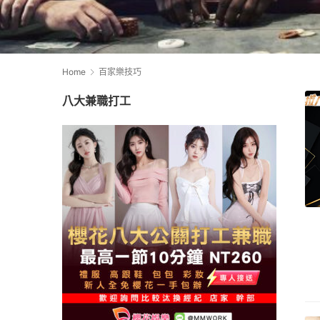
Home
百家樂技巧
八大兼職打工