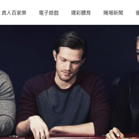
真人百家樂
電子遊戲
運彩體育
賭場新聞