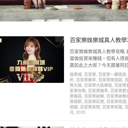
百家樂娛樂城真人教學
百家樂娛樂城真人教學攻略
當做投資來賺錢，但有人透
異如此之大呢？今天跟著阿
精準百家樂預測哦！ 真人
娛樂城
,
百家樂
,
百家樂一廳兩房
把線上百家樂賺錢當成一種新型
析
,
百家樂勝率
,
百家樂單挑路
,
樂大路
,
百家樂大路單挑
,
百家樂
不免看到別人玩百家樂玩到
家樂攻略
,
百家樂機率
,
百家樂歷
正理解百家樂預測方法導致
樂看路
,
百家樂破解
,
百家樂破解
樂細節
,
百家樂莊閒
,
百家樂術語
遊戲
,
百家樂長閒
,
百家樂長龍
,
月, 2025