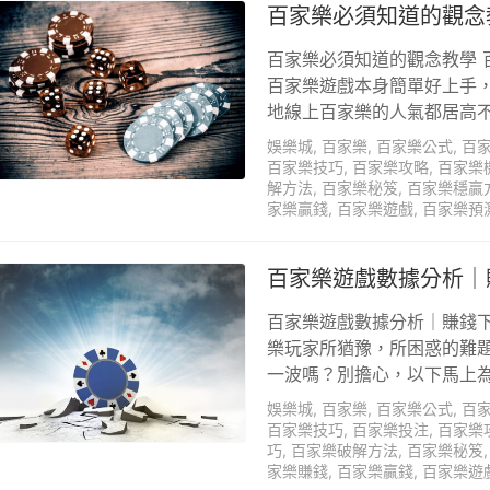
百家樂必須知道的觀念
百家樂必須知道的觀念教學
百家樂遊戲本身簡單好上手
地線上百家樂的人氣都居高
家樂教學觀念是玩家必須知
娛樂城
,
百家樂
,
百家樂公式
,
百
錢呢？ 百家樂規劃固定的賭
百家樂技巧
,
百家樂攻略
,
百家樂
解方法
,
百家樂秘笈
,
百家樂穩贏
應該準備多少賭資會較為理
家樂贏錢
,
百家樂遊戲
,
百家樂預
錢前進賭城，其實只要規劃
場周旋…
百家樂遊戲數據分析｜
百家樂遊戲數據分析｜賺錢
樂玩家所猶豫，所困惑的難題
一波嗎？別擔心，以下馬上
據，讓您透過我們的百家樂
娛樂城
,
百家樂
,
百家樂公式
,
百
樂賺錢！ 百家樂遊戲概率 
百家樂技巧
,
百家樂投注
,
百家樂
巧
,
百家樂破解方法
,
百家樂秘笈
賠率給吸引，只要贏了一局，
家樂賺錢
,
百家樂贏錢
,
百家樂遊
那麼高嗎？其實我們可以客