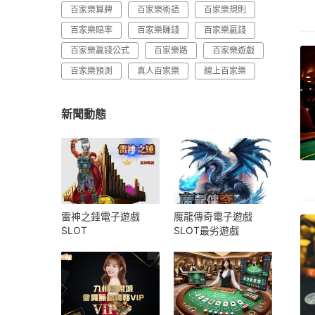
百家樂算牌
百家樂術語
百家樂規則
百家樂賠率
百家樂賺錢
百家樂贏錢
百家樂贏錢公式
百家樂路
百家樂遊戲
百家樂預測
真人百家樂
線上百家樂
新聞動態
雷神之錘電子遊戲
魔龍傳奇電子遊戲
SLOT
SLOT最劣遊戲