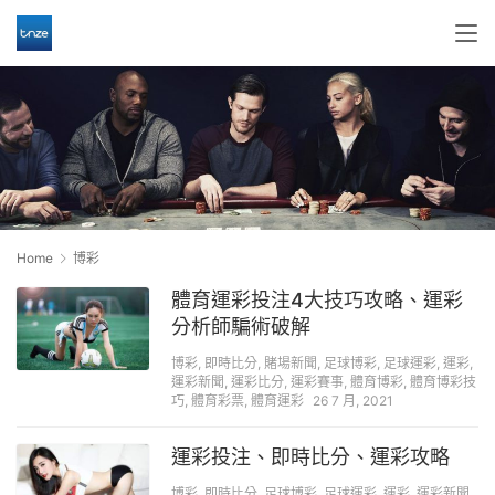
Home
博彩
體育運彩投注4大技巧攻略、運彩
分析師騙術破解
博彩
,
即時比分
,
賭場新聞
,
足球博彩
,
足球運彩
,
運彩
,
運彩新聞
,
運彩比分
,
運彩賽事
,
體育博彩
,
體育博彩技
巧
,
體育彩票
,
體育運彩
26 7 月, 2021
運彩投注、即時比分、運彩攻略
博彩
,
即時比分
,
足球博彩
,
足球運彩
,
運彩
,
運彩新聞
,