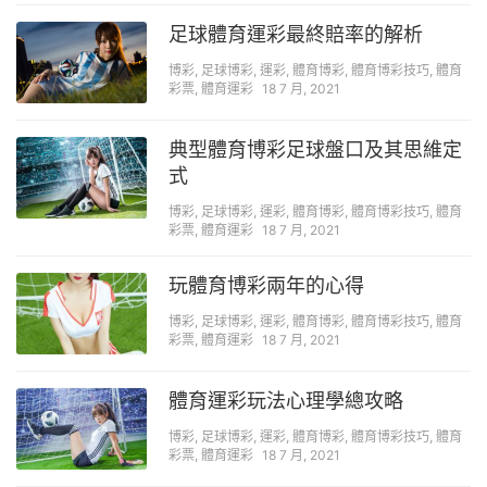
足球體育運彩最終賠率的解析
博彩
,
足球博彩
,
運彩
,
體育博彩
,
體育博彩技巧
,
體育
彩票
,
體育運彩
18 7 月, 2021
典型體育博彩足球盤口及其思維定
式
博彩
,
足球博彩
,
運彩
,
體育博彩
,
體育博彩技巧
,
體育
彩票
,
體育運彩
18 7 月, 2021
玩體育博彩兩年的心得
博彩
,
足球博彩
,
運彩
,
體育博彩
,
體育博彩技巧
,
體育
彩票
,
體育運彩
18 7 月, 2021
體育運彩玩法心理學總攻略
博彩
,
足球博彩
,
運彩
,
體育博彩
,
體育博彩技巧
,
體育
彩票
,
體育運彩
18 7 月, 2021