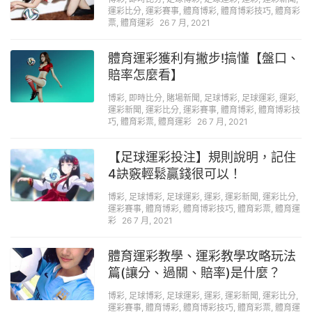
運彩比分
,
運彩賽事
,
體育博彩
,
體育博彩技巧
,
體育彩
票
,
體育運彩
26 7 月, 2021
體育運彩獲利有撇步!搞懂【盤口、
賠率怎麼看】
博彩
,
即時比分
,
賭場新聞
,
足球博彩
,
足球運彩
,
運彩
,
運彩新聞
,
運彩比分
,
運彩賽事
,
體育博彩
,
體育博彩技
巧
,
體育彩票
,
體育運彩
26 7 月, 2021
【足球運彩投注】規則說明，記住
4訣竅輕鬆贏錢很可以！
博彩
,
足球博彩
,
足球運彩
,
運彩
,
運彩新聞
,
運彩比分
,
運彩賽事
,
體育博彩
,
體育博彩技巧
,
體育彩票
,
體育運
彩
26 7 月, 2021
體育運彩教學、運彩教學攻略玩法
篇(讓分、過關、賠率)是什麼？
博彩
,
足球博彩
,
足球運彩
,
運彩
,
運彩新聞
,
運彩比分
,
運彩賽事
,
體育博彩
,
體育博彩技巧
,
體育彩票
,
體育運