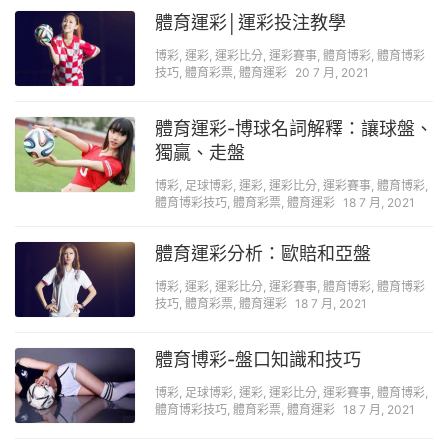
體育運彩│運彩投注教學
博彩
,
運彩
,
運彩比分
,
運彩賽事
,
體育博彩
,
體育博彩
技巧
,
體育彩票
,
體育運彩
20 7 月, 2021
體育運彩-博球名詞解釋：讓球盤、
獨贏、走盤
博彩
,
足球博彩
,
運彩
,
運彩比分
,
運彩賽事
,
體育博彩
,
體育博彩技巧
,
體育彩票
,
體育運彩
18 7 月, 2021
體育運彩分析：歐賠和亞盤
博彩
,
運彩
,
運彩比分
,
運彩賽事
,
體育博彩
,
體育博彩
技巧
,
體育彩票
,
體育運彩
18 7 月, 2021
體育博彩-盤口知識和技巧
博彩
,
足球博彩
,
運彩
,
運彩比分
,
運彩賽事
,
體育博彩
,
體育博彩技巧
,
體育彩票
,
體育運彩
18 7 月, 2021