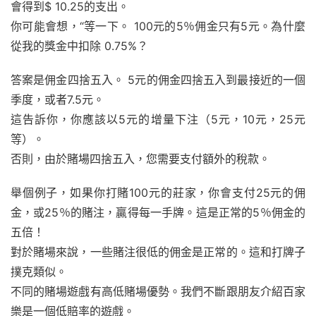
會得到$ 10.25的支出。
你可能會想，“等一下。 100元的5％佣金只有5元。為什麼
從我的獎金中扣除 0.75%？
答案是佣金四捨五入。 5元的佣金四捨五入到最接近的一個
季度，或者7.5元。
這告訴你，你應該以5元的增量下注（5元，10元，25元
等）。
否則，由於賭場四捨五入，您需要支付額外的稅款。
舉個例子，如果你打賭100元的莊家，你會支付25元的佣
金，或25％的賭注，贏得每一手牌。這是正常的5％佣金的
五倍！
對於賭場來說，一些賭注很低的佣金是正常的。這和打牌子
撲克類似。
不同的賭場遊戲有高低賭場優勢。我們不斷跟朋友介紹百家
樂是一個低賠率的遊戲。