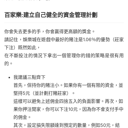
百家樂:建立自己健全的資金管理計劃
你會失去更多的手，你會贏得更高額的獎金。
請記住，娛樂城在遊戲中最好的賭注是1.06％的優勢（莊家
下注）既然如此，
在不斷投注的情況下拿出一個管理你的錢的策略是很有用
的。
我建議三點齊下
首先，保持你的賭注小。如果你有一個有限的資金，並
堅持5元（並計劃打賭莊家）。
這樣可以避免上述佣金四捨五入的負面影響。再次，如
果你押注閒家，你可以下注10元，因為你不會支付手中
的佣金。
其次，設定損失限額達到預定的數量，例如50元，結