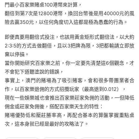
門最小百家樂賭桌100港幣來計算，
翻倍到第7次是12800港幣，換回台幣後是用40000元的風
險去贏350元，以任何角度切入這都是極為愚蠢的行為。
即便真要用翻倍式投注，也該用黃金矩形式翻倍法，以大約
2:3:5的方式去做翻倍，且以3把牌為限，3把都輸請立即放
棄以停損。
當你開始研究百家樂之前，你一定要先清楚這6個觀念，才
不會犯下道聽塗說的錯誤，
事實上，澳門的賭場為了吸引賭客，會和很多帶團業者合
作，以百家樂退佣的方式招攬玩家（最高退到0.012），
現在一些娛樂城也會推出百家樂莊家免佣的活動，一但降低
佣金或莊家免佣後，搭配百家樂天生的特性：
賭場優勢低和壓莊勝率高，再配合基本的算盤掌握重點桌
次，這本身就已經是最好的攻略法了。