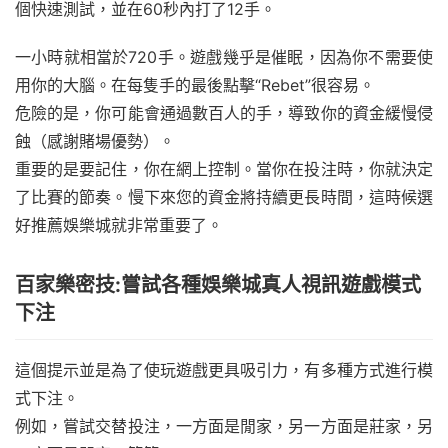
個快速測試，並在60秒內打了12手。
一小時就相當於720手。遊戲幾乎是催眠，因為你不需要使
用你的大腦。在每隻手的最後點擊“Rebet”很容易。
危險的是，你可能會通過數百人的手，導致你的資金緩慢侵
蝕（感謝賭場優勢）。
重要的是要記住，你在網上控制。當你在投注時，你就決定
了比賽的節奏。慢下來您的資金將持續更長時間，這時候選
好推薦娛樂城就非常重要了。
百家樂密技:嘗試各種娛樂城真人視訊遊戲模式
下注
這個提示並是為了使玩遊戲更具吸引力，有多種方式進行模
式下注。
例如，嘗試交替投注，一方面是閒家，另一方面是莊家，另