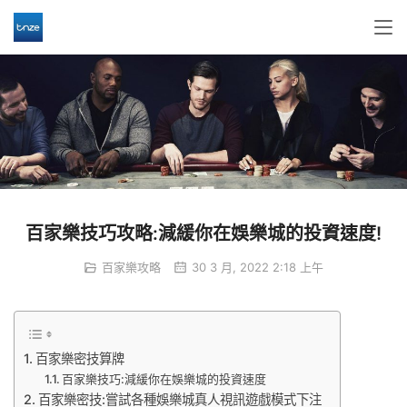
百家樂技巧攻略:減緩你在娛樂城的投資速度!
百家樂攻略
30 3 月, 2022 2:18 上午
百家樂密技算牌
百家樂技巧:減緩你在娛樂城的投資速度
百家樂密技:嘗試各種娛樂城真人視訊遊戲模式下注