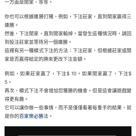
一方面是閒家，等等。
你也可以根據連勝打賭，例如，下注莊家，直到閒家贏得三
連勝。
然後，下注閒家，直到閒家輸掉。當發生這種情況時，請回
到投注莊家並等待另一個連勝。
這裡有另一種模式下注的方法：下注莊家，但根據莊家或閒
家是否贏得給定的牌來更改下注金額。
例如，如果莊家贏了，下注$ 10。如果閒家贏了，下注$ 
5。
再次，模式下注不會增加您獲勝的機會。但是這會讓遊戲變
得更有趣。
它可以讓你做一些事情，而不是僅僅看著每隻手的結果，就
是你的
百家樂必勝
法。