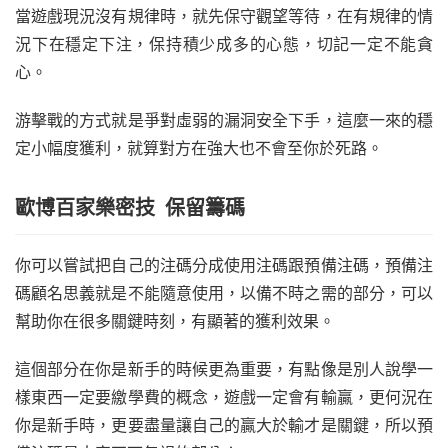
當遊戲現況沒有規律時，就先保守觀望等待，在有規律的情
況下在穩定下注，保持積少成多的心態，切記一定不能貪
心。
游擊戰的方式就是爭對虛弱的漏洞安全下手，這麼一來的穩
定小幅度獲利，就算對方在強大也不會至你於死路。
歐博百家樂密技 保留籌碼
你可以嘗試把自己的注碼分成使用注碼跟預備注碼，預備注
碼顧名思義就是不能隨意使用，以備不時之需的部分，可以
幫助你在很多關鍵時刻，有顯著的獲利效果。
這個部分在你是新手的時候更為重要，有點像是別人說學一
樣東西一定要繳學費的概念，遊戲一定會有輸贏，更何況在
你是新手時，更要盡量讓自己的贏大於輸才是關鍵，所以預