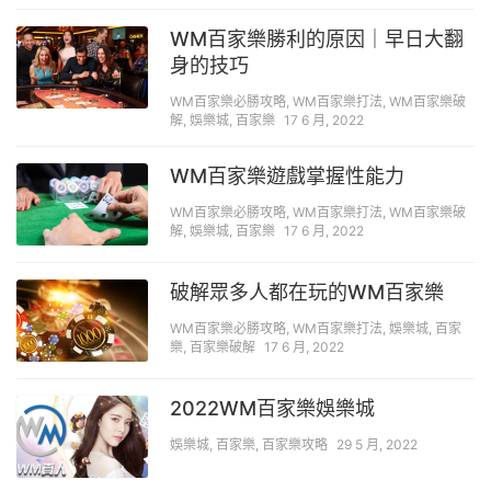
WM百家樂勝利的原因｜早日大翻
身的技巧
WM百家樂必勝攻略
,
WM百家樂打法
,
WM百家樂破
解
,
娛樂城
,
百家樂
17 6 月, 2022
WM百家樂遊戲掌握性能力
WM百家樂必勝攻略
,
WM百家樂打法
,
WM百家樂破
解
,
娛樂城
,
百家樂
17 6 月, 2022
破解眾多人都在玩的WM百家樂
WM百家樂必勝攻略
,
WM百家樂打法
,
娛樂城
,
百家
樂
,
百家樂破解
17 6 月, 2022
2022WM百家樂娛樂城
娛樂城
,
百家樂
,
百家樂攻略
29 5 月, 2022