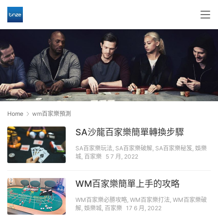
Home
wm百家樂預測
SA沙龍百家樂簡單轉換步驟
SA百家樂玩法
,
SA百家樂破解
,
SA百家樂秘笈
,
娛樂
城
,
百家樂
5 7 月, 2022
WM百家樂簡單上手的攻略
WM百家樂必勝攻略
,
WM百家樂打法
,
WM百家樂破
解
,
娛樂城
,
百家樂
17 6 月, 2022