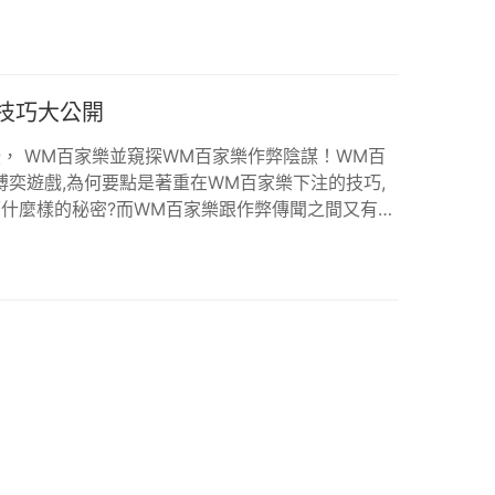
s://moneybet.tw/離開遊戲。有一個利潤“目
退出的承諾，是一種資金管理的形式。它鎖定你的獎
記住，你明天可以一直玩新課。 WM百家樂5點技
娛樂城的投資速度在某種…
技巧大公開
， WM百家樂並窺探WM百家樂作弊陰謀！WM百
博奕遊戲,為何要點是著重在WM百家樂下注的技巧,
什麼樣的秘密?而WM百家樂跟作弊傳聞之間又有著
百家樂，對資深的博奕遊戲玩家來說一定都不陌生，
的娛樂城品牌，小編就來說說WM百家樂作弊傳聞，
家樂入門的技巧和注碼的分配，在這裡小編會整理玩
而配置注碼的方式除了可以讓玩家能有效控制下注