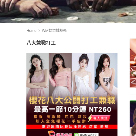
Home
WM娛樂城技術
八大兼職打工