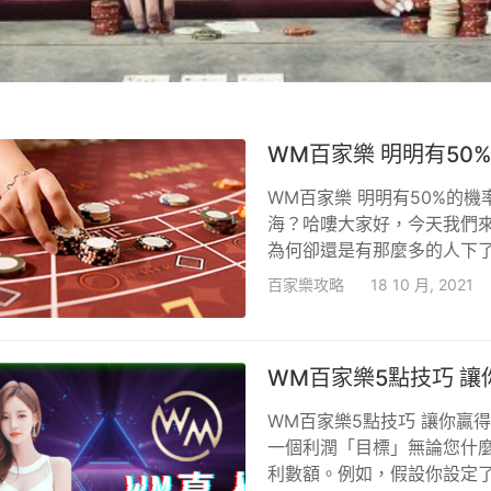
WM百家樂 明明有50
WM百家樂 明明有50%的機
海？哈嘍大家好，今天我們來
為何卻還是有那麼多的人下
我們玩的台子的問題呢？接
百家樂攻略
18 10 月, 2021
個走勢會紅還是會黑呢？ W
打的路子，更會黑的，首先
候下大了，但是你覺得了嗎？
WM百家樂5點技巧 
WM百家樂5點技巧 讓你贏得
一個利潤「目標」無論您什
利數額。例如，假設你設定了