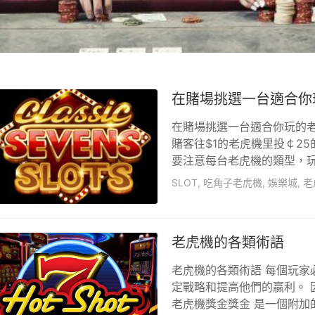
在賭場挑選一台適合你
在賭場挑選一台適合你玩的
賭客往$1的老虎機里投￠2
要注意每台老虎機的類型，
同的符號時，賭客就會贏錢
SLOT
,
吃角子老虎機
,
娛樂城
,
老
說出現一行檸檬時，投一個
這種老虎機不會因為你每次
投一個硬幣，最好玩這種老虎
老虎機的各類術語
機…
老虎機的各類術語 每個玩
定戰略和提高他們的贏利。
老虎機獎金獎金 是一個附