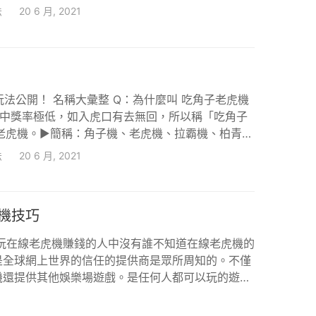
的項目到免費旋轉。 老虎機莊家這裡的莊家即是網上
法
20 6 月, 2021
一名玩家放在他或她的賭注之網上賭場的百分比。
編程的概念，以滿足給予支出的支出百分比。在這個
虎機交行此告訴玩家所有組成的符號和圖像為一…
玩法公開！ 名稱大彙整 Q：為什麼叫 吃角子老虎機
注中獎率極低，如入虎口有去無回，所以稱「吃角子
老虎機。►簡稱：角子機、老虎機、拉霸機、柏青
Slot machine. 老虎機機台介紹 機台 難度 介紹 吃
法
20 6 月, 2021
就中獎 複合老虎機 ★ 適合新手玩 獎勵型複合老虎
會有額外獎勵 多線式老虎機 ★★ 可選多條線，只
買…
機技巧
過玩在線老虎機賺錢的人中沒有誰不知道在線老虎機的
是全球網上世界的信任的提供商是眾所周知的。不僅
機還提供其他娛樂場遊戲。是任何人都可以玩的遊戲
式。有許多類型的遊戲。不是單調的 或在外國電影中
有哪些在線老虎機遊戲 ？如果談論老虎機遊戲 人們