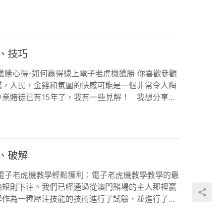
。 老虎機是賭博業的基石之一，也是陸基賭場最賺錢
歷史和美國賭博的歷史交織在一起之所以受歡迎，正
99％的玩家認為老虎機是最簡單易用的賭場遊戲。
，但當你想在老虎機獲勝時，戰術是不可缺的元素。
、技巧
獲勝心得-如何贏得線上電子老虎機獲勝 你喜歡參觀
感，人民，金錢和氛圍的快感可能是一個非常令人陶
業賭徒已有15年了，我有一些見解！ 我想分享一
，贏得更多！ 電子老虎機獲勝提示＃1：賭場喜歡
深入賭場到桌上游戲，輪盤賭桌等。現在找到鬆散電
玩最靠近島嶼的電子老虎機獲勝。不斷的獎品聲音和
耍和花費更多。所以有一個地方你會發…
、破解
解電子老虎機教學輕鬆獲利：電子老虎機教學教學的最
始規則下注。我們已經通過從澳門賭場的主人那裡贏
學作為一種壓注技能的技術進行了試驗，並進行了進
過的技巧在電子老虎機教學的投注中非常有效，而又