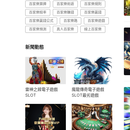
百家樂算牌
百家樂術語
百家樂規則
百家樂賠率
百家樂賺錢
百家樂贏錢
百家樂贏錢公式
百家樂路
百家樂遊戲
百家樂預測
真人百家樂
線上百家樂
新聞動態
雷神之錘電子遊戲
魔龍傳奇電子遊戲
SLOT
SLOT最劣遊戲