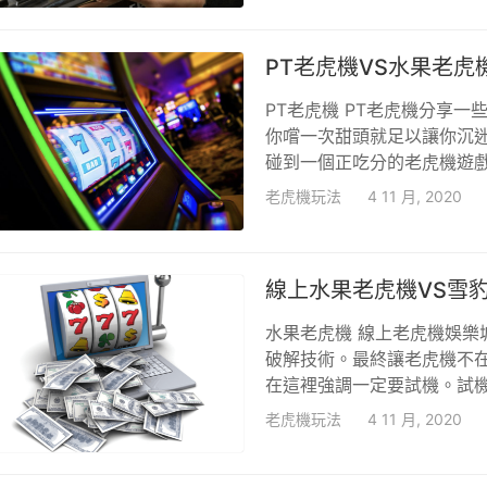
傾向於想到一種機器，該機器
行的插槽是5軸或5軸插槽，
PT老虎機VS水果老虎
PT老虎機 PT老虎機分享
你嚐一次甜頭就足以讓你沉
碰到一個正吃分的老虎機遊戲
虎機確實在隨機性上做得非
老虎機玩法
4 11 月, 2020
子機的投注大多是由線X線
吧，通常我不偏好太多投注線
中獎還是按照每個單線來算
線上水果老虎機VS雪
的…
水果老虎機 線上老虎機娛
破解技術。最終讓老虎機不
在這裡強調一定要試機。試機
限，對比每盤中的分數大小，
老虎機玩法
4 11 月, 2020
到小三元（也就是蘋果橘子
順序可以參照試機時候的順