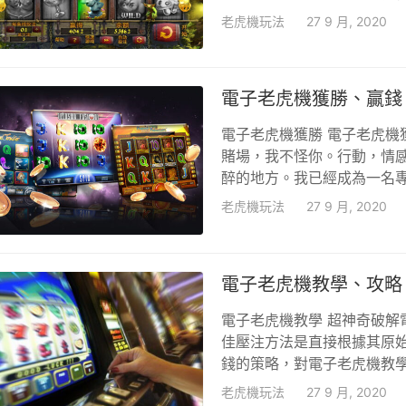
能有助於增加你獲勝的機會
老虎機玩法
27 9 月, 2020
的收入來源之一。老虎機的
是因為操作簡單，賠率高。 
這在技術方面可能是正確的
電子老虎機獲勝、贏錢
大…
電子老虎機獲勝 電子老虎機
賭場，我不怪你。行動，情
醉的地方。我已經成為一名專
些寬鬆的電子老虎機獲勝技巧
老虎機玩法
27 9 月, 2020
讓他們的顧客進入賭場，更
子老虎機獲勝的簡單方法是
機器中的叮噹聲引起人們玩
電子老虎機教學、攻略
電子老虎機教學 超神奇破
佳壓注方法是直接根據其原
錢的策略，對電子老虎機教
一步的研究，發現到方才說
老虎機玩法
27 9 月, 2020