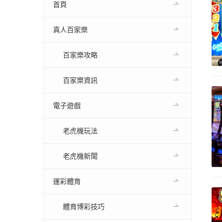
首頁
真人百家樂
百家樂攻略
百家樂資訊
電子遊戲
老虎機玩法
老虎機新聞
運彩體育
體育博彩技巧