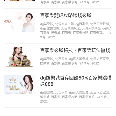
百家樂
,
百家樂
,
百家樂攻略
24 9 月, 2022
百家樂龍虎攻略賺錢必勝
dg娛樂城
,
dg娛樂城推薦
,
dg百家樂
,
dg百家樂推薦
,
dg百家樂攻略
,
dg百家樂玩法
,
dg真人娛樂城
,
dg真人
百家樂
,
娛樂城
,
百家樂
,
百家樂攻略
,
百家樂資訊
24
9 月, 2022
百家樂必勝秘技、百家樂玩法贏錢
dg娛樂城
,
dg百家樂
,
dg真人娛樂城
,
dg真人百家樂
,
娛樂城
,
百家樂
,
百家樂攻略
24 9 月, 2022
dg娛樂城首存回饋50%百家樂跳槽
送888
dg娛樂城
,
dg百家樂
,
dg真人娛樂城
,
dg真人百家樂
,
娛樂城
,
百家樂
,
百家樂攻略
,
百家樂資訊
24 9 月,
2022