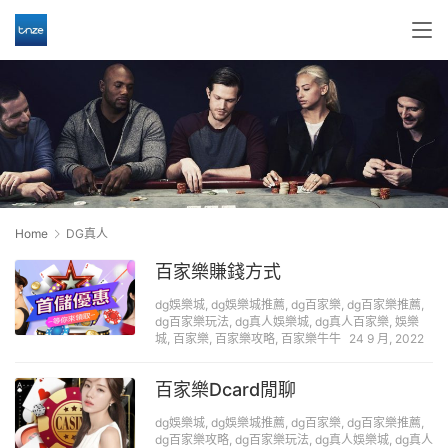
Home
DG真人
百家樂賺錢方式
dg娛樂城
,
dg娛樂城推薦
,
dg百家樂
,
dg百家樂推薦
,
dg百家樂玩法
,
dg真人娛樂城
,
dg真人百家樂
,
娛樂
城
,
百家樂
,
百家樂攻略
,
百家樂牛牛
24 9 月, 2022
百家樂Dcard閒聊
dg娛樂城
,
dg娛樂城推薦
,
dg百家樂
,
dg百家樂推薦
,
dg百家樂攻略
,
dg百家樂玩法
,
dg真人娛樂城
,
dg真人