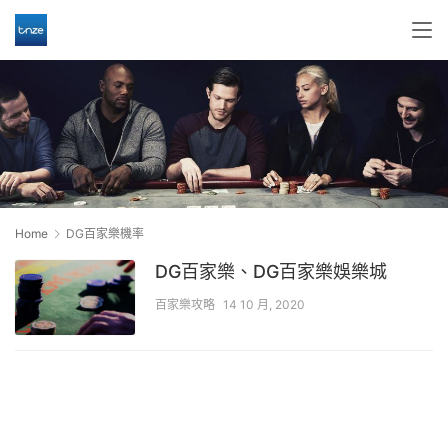
Home
DG百家樂機率
DG百家樂、DG百家樂娛樂城
百家樂攻略
14 10 月, 2020