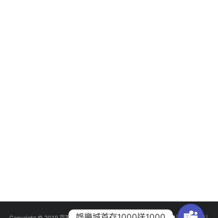
娛樂城首存1000送1000
Copyright © 2019
百家樂
│歐博百家樂│沙龍百家樂│WM百家樂│DG百家樂│