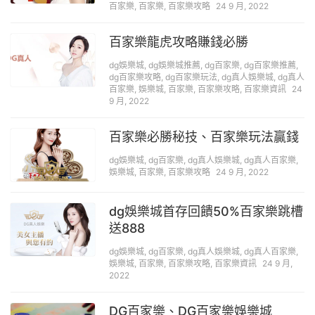
百家樂
,
百家樂
,
百家樂攻略
24 9 月, 2022
百家樂龍虎攻略賺錢必勝
dg娛樂城
,
dg娛樂城推薦
,
dg百家樂
,
dg百家樂推薦
,
dg百家樂攻略
,
dg百家樂玩法
,
dg真人娛樂城
,
dg真人
百家樂
,
娛樂城
,
百家樂
,
百家樂攻略
,
百家樂資訊
24
9 月, 2022
百家樂必勝秘技、百家樂玩法贏錢
dg娛樂城
,
dg百家樂
,
dg真人娛樂城
,
dg真人百家樂
,
娛樂城
,
百家樂
,
百家樂攻略
24 9 月, 2022
dg娛樂城首存回饋50%百家樂跳槽
送888
dg娛樂城
,
dg百家樂
,
dg真人娛樂城
,
dg真人百家樂
,
娛樂城
,
百家樂
,
百家樂攻略
,
百家樂資訊
24 9 月,
2022
DG百家樂、DG百家樂娛樂城