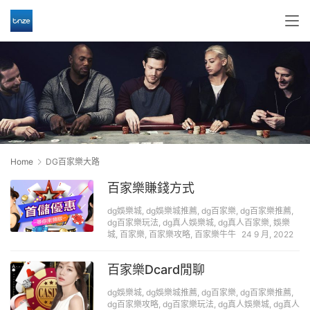
Home
DG百家樂大路
百家樂賺錢方式
dg娛樂城
,
dg娛樂城推薦
,
dg百家樂
,
dg百家樂推薦
,
dg百家樂玩法
,
dg真人娛樂城
,
dg真人百家樂
,
娛樂
城
,
百家樂
,
百家樂攻略
,
百家樂牛牛
24 9 月, 2022
百家樂Dcard閒聊
dg娛樂城
,
dg娛樂城推薦
,
dg百家樂
,
dg百家樂推薦
,
dg百家樂攻略
,
dg百家樂玩法
,
dg真人娛樂城
,
dg真人