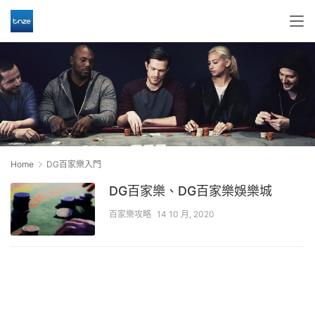
Home
DG百家樂入門
DG百家樂、DG百家樂娛樂城
百家樂攻略
14 10 月, 2020