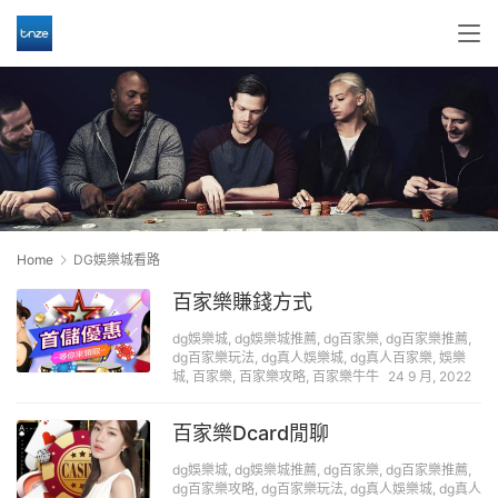
Home
DG娛樂城看路
百家樂賺錢方式
dg娛樂城
,
dg娛樂城推薦
,
dg百家樂
,
dg百家樂推薦
,
dg百家樂玩法
,
dg真人娛樂城
,
dg真人百家樂
,
娛樂
城
,
百家樂
,
百家樂攻略
,
百家樂牛牛
24 9 月, 2022
百家樂Dcard閒聊
dg娛樂城
,
dg娛樂城推薦
,
dg百家樂
,
dg百家樂推薦
,
dg百家樂攻略
,
dg百家樂玩法
,
dg真人娛樂城
,
dg真人