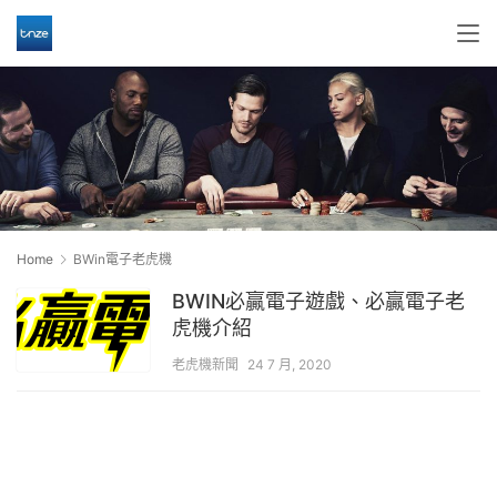
Home
BWin電子老虎機
BWIN必贏電子遊戲、必贏電子老
虎機介紹
老虎機新聞
24 7 月, 2020