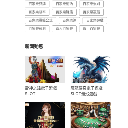
百家樂算牌
百家樂術語
百家樂規則
百家樂賠率
百家樂賺錢
百家樂贏錢
百家樂贏錢公式
百家樂路
百家樂遊戲
百家樂預測
真人百家樂
線上百家樂
新聞動態
雷神之錘電子遊戲
魔龍傳奇電子遊戲
SLOT
SLOT最劣遊戲