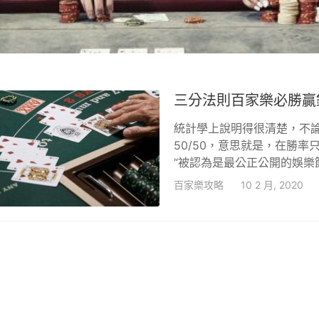
三分法則百家樂必勝贏
統計學上說明得很清楚，不
50/50，意思就是，在勝
“被認為是最公正公開的娛
優勢有1.06%，而閒家則為
百家樂攻略
10 2 月, 2020
75%，但只要不是100%
玩”百家樂”這最流行的休閒
法上來說，為「賭」、「博