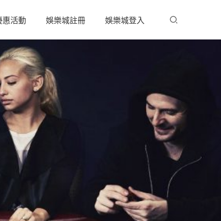
優惠活動
娛樂城註冊
娛樂城登入