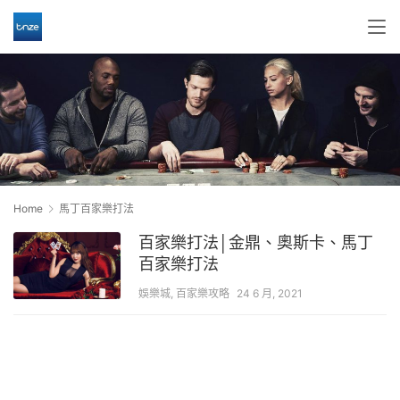
Home
馬丁百家樂打法
百家樂打法│金鼎、奧斯卡、馬丁
百家樂打法
娛樂城
,
百家樂攻略
24 6 月, 2021