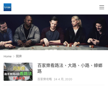
Home
開牌
百家樂看路法、大路、小路、蟑螂
路
百家樂攻略
24 4 月, 2020