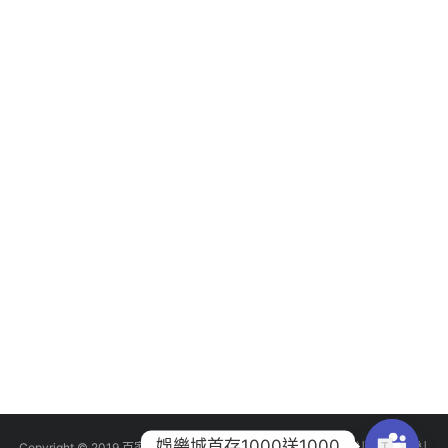
娛樂城首存1000送1000
Copyright © 2019
百家樂
│歐博百家樂│沙龍百家樂│WM百家樂│DG百家樂│