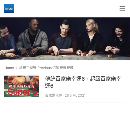
Home
經典百家樂 Previous:百家樂娛樂城
傳統百家樂幸運6、超級百家樂幸
運6
百家樂攻略
26 5 月, 2021