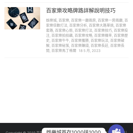
百家樂攻略牌路詳解說明技巧
娛樂城
,
百家樂
,
百家樂一廳兩房
,
百家樂一房兩廳
,
百
家樂倍數打法
,
百家樂分析
,
百家樂大路單挑
,
百家樂
套路
,
百家樂心態
,
百家樂打法
,
百家樂技巧
,
百家樂投
注
,
百家樂拍拍藕
,
百家樂攻略
,
百家樂機率
,
百家樂歷
史
,
百家樂牛牛
,
百家樂獲勝
,
百家樂玩法
,
百家樂破
解
,
百家樂秘笈
,
百家樂賺錢
,
百家樂長莊
,
百家樂長
閒
,
百家樂馬丁格爾
18 5 月, 2023
娛樂城首存1000送1000
Copyright © 2019
百家樂
│歐博百家樂│沙龍百家樂│WM百家樂│DG百家樂│