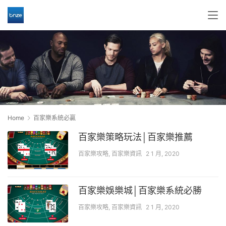
Home
百家樂系統必贏
百家樂策略玩法│百家樂推薦
百家樂攻略
,
百家樂資訊
2 1 月, 2020
百家樂娛樂城│百家樂系統必勝
百家樂攻略
,
百家樂資訊
2 1 月, 2020