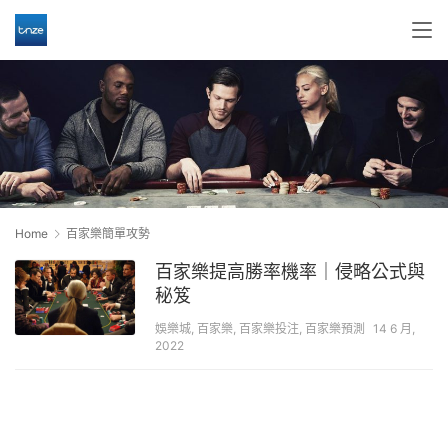
Home
百家樂簡單攻勢
百家樂提高勝率機率｜侵略公式與
秘笈
娛樂城
,
百家樂
,
百家樂投注
,
百家樂預測
14 6 月,
2022