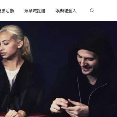
優惠活動
娛樂城註冊
娛樂城登入