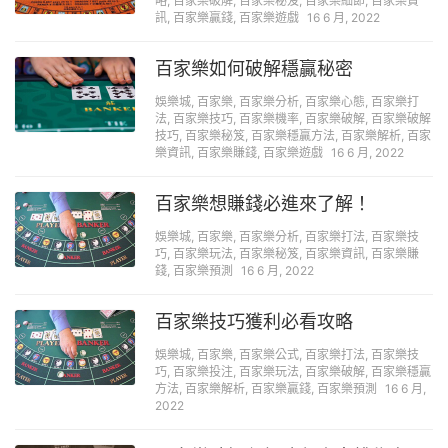
略
,
百家樂破解
,
百家樂秘笈
,
百家樂細節
,
百家樂資
訊
,
百家樂贏錢
,
百家樂遊戲
16 6 月, 2022
百家樂如何破解穩贏秘密
娛樂城
,
百家樂
,
百家樂分析
,
百家樂心態
,
百家樂打
法
,
百家樂技巧
,
百家樂機率
,
百家樂破解
,
百家樂破解
技巧
,
百家樂秘笈
,
百家樂穩贏方法
,
百家樂解析
,
百家
樂資訊
,
百家樂賺錢
,
百家樂遊戲
16 6 月, 2022
百家樂想賺錢必進來了解！
娛樂城
,
百家樂
,
百家樂分析
,
百家樂打法
,
百家樂技
巧
,
百家樂玩法
,
百家樂秘笈
,
百家樂資訊
,
百家樂賺
錢
,
百家樂預測
16 6 月, 2022
百家樂技巧獲利必看攻略
娛樂城
,
百家樂
,
百家樂公式
,
百家樂打法
,
百家樂技
巧
,
百家樂投注
,
百家樂玩法
,
百家樂破解
,
百家樂穩贏
方法
,
百家樂解析
,
百家樂贏錢
,
百家樂預測
16 6 月,
2022