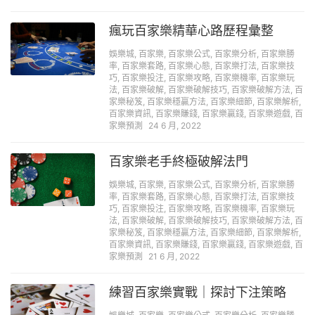
瘋玩百家樂精華心路歷程彙整
娛樂城
,
百家樂
,
百家樂公式
,
百家樂分析
,
百家樂勝
率
,
百家樂套路
,
百家樂心態
,
百家樂打法
,
百家樂技
巧
,
百家樂投注
,
百家樂攻略
,
百家樂機率
,
百家樂玩
法
,
百家樂破解
,
百家樂破解技巧
,
百家樂破解方法
,
百
家樂秘笈
,
百家樂穩贏方法
,
百家樂細節
,
百家樂解析
,
百家樂資訊
,
百家樂賺錢
,
百家樂贏錢
,
百家樂遊戲
,
百
家樂預測
24 6 月, 2022
百家樂老手終極破解法門
娛樂城
,
百家樂
,
百家樂公式
,
百家樂分析
,
百家樂勝
率
,
百家樂套路
,
百家樂心態
,
百家樂打法
,
百家樂技
巧
,
百家樂投注
,
百家樂攻略
,
百家樂機率
,
百家樂玩
法
,
百家樂破解
,
百家樂破解技巧
,
百家樂破解方法
,
百
家樂秘笈
,
百家樂穩贏方法
,
百家樂細節
,
百家樂解析
,
百家樂資訊
,
百家樂賺錢
,
百家樂贏錢
,
百家樂遊戲
,
百
家樂預測
21 6 月, 2022
練習百家樂實戰｜探討下注策略