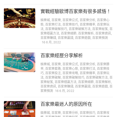
實戰經驗歐博百家樂有很多感悟！
娛樂城
,
百家樂
,
百家樂公式
,
百家樂分析
,
百家樂心
態
,
百家樂打法
,
百家樂技巧
,
百家樂機率
,
百家樂玩
法
,
百家樂破解技巧
,
百家樂破解方法
,
百家樂秘笈
,
百
家樂穩贏方法
,
百家樂細節
,
百家樂解析
,
百家樂資訊
,
百家樂賺錢
,
百家樂贏錢
,
百家樂遊戲
,
百家樂預測
16 6 月, 2022
百家樂經歷分享解析
娛樂城
,
百家樂
,
百家樂公式
,
百家樂分析
,
百家樂勝
率
,
百家樂套路
,
百家樂心態
,
百家樂打法
,
百家樂技
巧
,
百家樂投注
,
百家樂攻略
,
百家樂機率
,
百家樂玩
法
,
百家樂破解
,
百家樂破解技巧
,
百家樂破解方法
,
百
家樂秘笈
,
百家樂穩贏方法
,
百家樂細節
,
百家樂解析
,
百家樂資訊
,
百家樂賺錢
,
百家樂贏錢
,
百家樂遊戲
,
百
家樂預測
16 6 月, 2022
百家樂最迷人的原因所在
娛樂城
,
百家樂
,
百家樂分析
,
百家樂技巧
,
百家樂攻