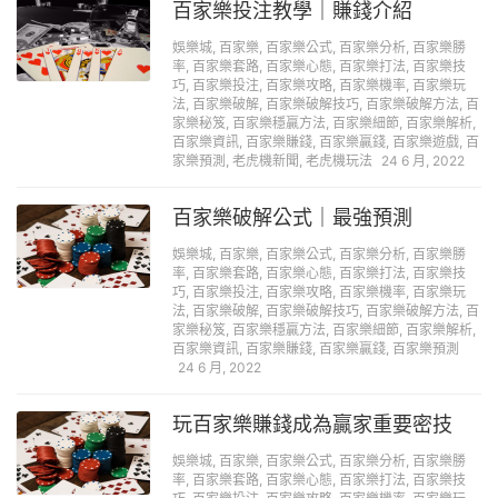
百家樂投注教學｜賺錢介紹
娛樂城
,
百家樂
,
百家樂公式
,
百家樂分析
,
百家樂勝
率
,
百家樂套路
,
百家樂心態
,
百家樂打法
,
百家樂技
巧
,
百家樂投注
,
百家樂攻略
,
百家樂機率
,
百家樂玩
法
,
百家樂破解
,
百家樂破解技巧
,
百家樂破解方法
,
百
家樂秘笈
,
百家樂穩贏方法
,
百家樂細節
,
百家樂解析
,
百家樂資訊
,
百家樂賺錢
,
百家樂贏錢
,
百家樂遊戲
,
百
家樂預測
,
老虎機新聞
,
老虎機玩法
24 6 月, 2022
百家樂破解公式｜最強預測
娛樂城
,
百家樂
,
百家樂公式
,
百家樂分析
,
百家樂勝
率
,
百家樂套路
,
百家樂心態
,
百家樂打法
,
百家樂技
巧
,
百家樂投注
,
百家樂攻略
,
百家樂機率
,
百家樂玩
法
,
百家樂破解
,
百家樂破解技巧
,
百家樂破解方法
,
百
家樂秘笈
,
百家樂穩贏方法
,
百家樂細節
,
百家樂解析
,
百家樂資訊
,
百家樂賺錢
,
百家樂贏錢
,
百家樂預測
24 6 月, 2022
玩百家樂賺錢成為贏家重要密技
娛樂城
,
百家樂
,
百家樂公式
,
百家樂分析
,
百家樂勝
率
,
百家樂套路
,
百家樂心態
,
百家樂打法
,
百家樂技