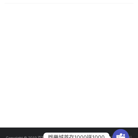
娛樂城首存1000送1000
Copyright © 2019
百家樂
│歐博百家樂│沙龍百家樂│WM百家樂│DG百家樂│