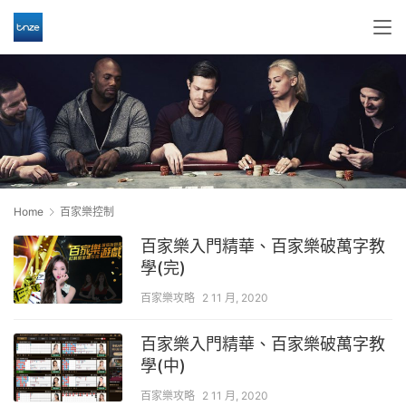
Home
百家樂控制
百家樂入門精華、百家樂破萬字教
學(完)
百家樂攻略
2 11 月, 2020
百家樂入門精華、百家樂破萬字教
學(中)
百家樂攻略
2 11 月, 2020