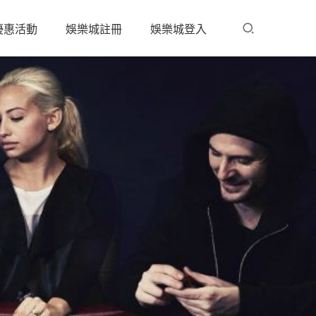
優惠活動
娛樂城註冊
娛樂城登入