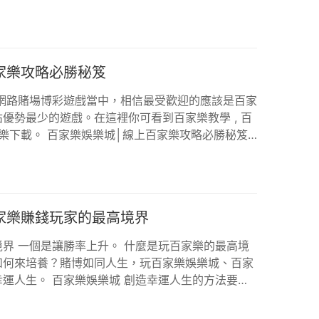
話，多押幾個。賭人的方法系先把二十口分五個程
買莊，如遇開莊就起孖，下面按一個基碼算第一個程
莊=二個孖寶=+6 三莊一閑=一個孖寶=+2二莊二
=+1 二閑二莊=+1 莊…
家樂攻略必勝秘笈
在網路賭場博彩遊戲當中，相信最受歡迎的應該是百家
優勢最少的遊戲。在這裡你可看到百家樂教學 , 百
家樂下載。 百家樂娛樂城│線上百家樂攻略必勝秘笈
感覺上是華麗而高貴的 ，但骨子裡頭只不過是猜測
少下注的玩家，紙牌只會發給莊家和閒(玩)家，下
點的任何一家贏，亦可說百家樂遊戲只有開莊贏、閒
開和局投注莊或閒亦不會當輸。 基本…
家樂賺錢玩家的最高境界
界 一個是讓勝率上升。 什麼是玩百家樂的最高境
如何來培養？賭博如同人生，玩百家樂娛樂城、百家
運人生。 百家樂娛樂城 創造幸運人生的方法要創
個方面的原則，在你的人生之路上，只要掌握了這四
運者。 第一個原則，信任並抓住你的直覺。 幸運