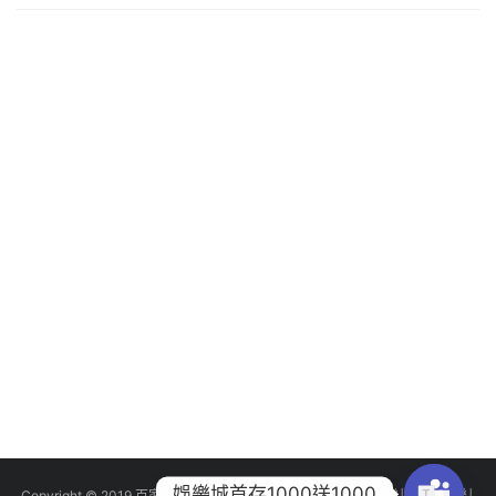
娛樂城首存1000送1000
Copyright © 2019
百家樂
│歐博百家樂│沙龍百家樂│WM百家樂│DG百家樂│