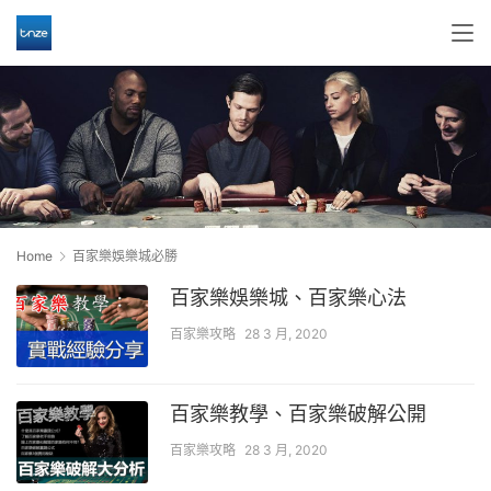
Home
百家樂娛樂城必勝
百家樂娛樂城、百家樂心法
百家樂攻略
28 3 月, 2020
百家樂教學、百家樂破解公開
百家樂攻略
28 3 月, 2020