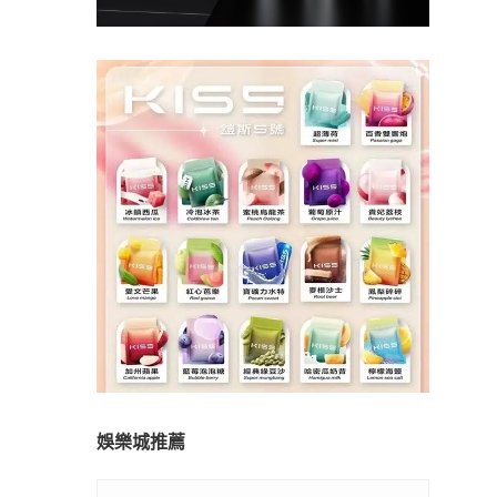
娛樂城推薦