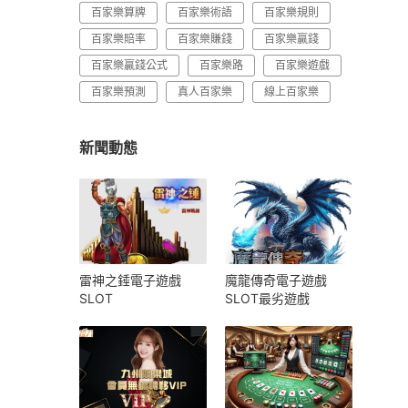
百家樂算牌
百家樂術語
百家樂規則
百家樂賠率
百家樂賺錢
百家樂贏錢
百家樂贏錢公式
百家樂路
百家樂遊戲
百家樂預測
真人百家樂
線上百家樂
新聞動態
雷神之錘電子遊戲
魔龍傳奇電子遊戲
SLOT
SLOT最劣遊戲