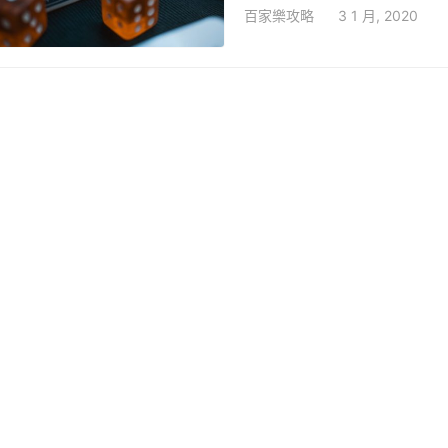
法說說。用這方法去掙些錢
百家樂攻略
3 1 月, 2020
險的，應該有個心理準備。
的三年中，這是第一個出來
是說，一千手（或者兩千。有
碼，但…