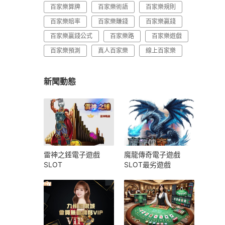
百家樂算牌
百家樂術語
百家樂規則
百家樂賠率
百家樂賺錢
百家樂贏錢
百家樂贏錢公式
百家樂路
百家樂遊戲
百家樂預測
真人百家樂
線上百家樂
新聞動態
雷神之錘電子遊戲
魔龍傳奇電子遊戲
SLOT
SLOT最劣遊戲