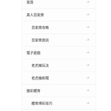
首頁
真人百家樂
百家樂攻略
百家樂資訊
電子遊戲
老虎機玩法
老虎機新聞
運彩體育
體育博彩技巧