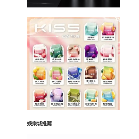
娛樂城推薦