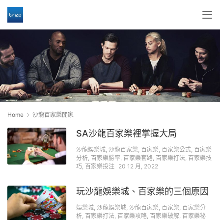
Home
沙龍百家樂閒家
SA沙龍百家樂裡掌握大局
沙龍娛樂城
,
沙龍百家樂
,
百家樂
,
百家樂公式
,
百家樂
分析
,
百家樂勝率
,
百家樂套路
,
百家樂打法
,
百家樂技
巧
,
百家樂投注
20 12 月, 2022
玩沙龍娛樂城、百家樂的三個原因
娛樂城
,
沙龍娛樂城
,
沙龍百家樂
,
百家樂
,
百家樂分
析
,
百家樂打法
,
百家樂攻略
,
百家樂破解
,
百家樂秘