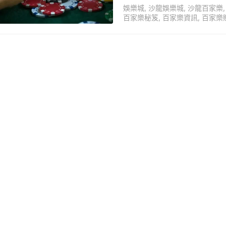
一面呢？這時候就可以透過
娛樂城
,
沙龍娛樂城
,
沙龍百家樂
間諜可能太過火了，不過接
百家樂秘笈
,
百家樂資訊
,
百家樂
在線上娛樂城任職多年的美女
休，因此才能接受小編的訪
些百…