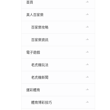
首頁
真人百家樂
百家樂攻略
百家樂資訊
電子遊戲
老虎機玩法
老虎機新聞
運彩體育
體育博彩技巧