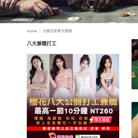
Home
沙龍百家樂大眼路
八大兼職打工