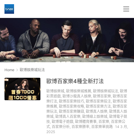
Home
歐博娛樂城玩法
歐博百家樂4種全新打法
歐博娛樂城
,
歐博娛樂城推薦
,
歐博娛樂城玩法
,
歐博
彩票遊戲
,
歐博沙龍真人娛樂
,
歐博百家樂
,
歐博百家
樂打法
,
歐博百家樂技巧
,
歐博百家樂投注
,
歐博百家
樂推薦
,
歐博百家樂攻略
,
歐博百家樂方法
,
歐博百家
樂玩法
,
歐博百家樂賺錢
,
歐博真人娛樂
,
歐博真人娛
樂城
,
歐博真人百家樂
,
歐博線上娛樂城
,
歐博電子競
技
,
歐博電子遊戲
,
歐博體育賽事
,
百家樂
,
百家樂公
式
,
百家樂分析
,
百家樂勝率
,
百家樂單挑路
14 3 月,
2025