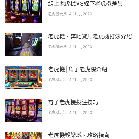
線上老虎機VS線下老虎機差異
老虎機玩法
4 11 月, 2020
老虎機、奔馳寶馬老虎機打法介紹
老虎機玩法
4 11 月, 2020
老虎機│角子老虎機介紹
老虎機玩法
4 11 月, 2020
電子老虎機投注技巧
老虎機玩法
4 11 月, 2020
老虎機娛樂城、攻略指南