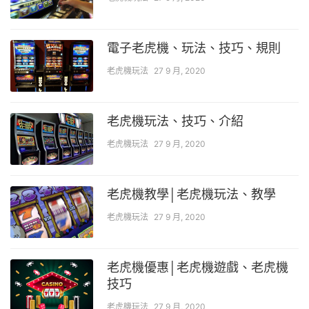
電子老虎機、玩法、技巧、規則
老虎機玩法
27 9 月, 2020
老虎機玩法、技巧、介紹
老虎機玩法
27 9 月, 2020
老虎機教學│老虎機玩法、教學
老虎機玩法
27 9 月, 2020
老虎機優惠│老虎機遊戲、老虎機
技巧
老虎機玩法
27 9 月, 2020