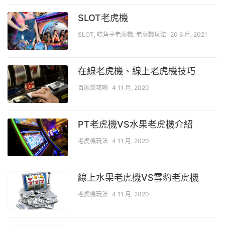
SLOT老虎機
SLOT
,
吃角子老虎機
,
老虎機玩法
20 6 月, 2021
在線老虎機、線上老虎機技巧
百家樂攻略
4 11 月, 2020
PT老虎機VS水果老虎機介紹
老虎機玩法
4 11 月, 2020
線上水果老虎機VS雪豹老虎機
老虎機玩法
4 11 月, 2020