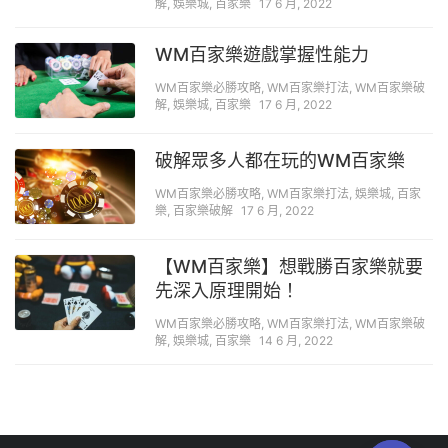
解
,
娛樂城
,
百家樂
17 6 月, 2022
WM百家樂遊戲掌握性能力
WM百家樂必勝攻略
,
WM百家樂打法
,
WM百家樂破
解
,
娛樂城
,
百家樂
17 6 月, 2022
破解眾多人都在玩的WM百家樂
WM百家樂必勝攻略
,
WM百家樂打法
,
娛樂城
,
百家
樂
,
百家樂破解
17 6 月, 2022
【WM百家樂】想戰勝百家樂就要
先深入原理開始！
WM百家樂必勝攻略
,
WM百家樂打法
,
WM百家樂破
解
,
娛樂城
,
百家樂
14 6 月, 2022