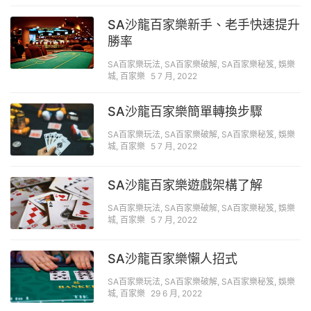
SA沙龍百家樂新手、老手快速提升
勝率
SA百家樂玩法
,
SA百家樂破解
,
SA百家樂秘笈
,
娛樂
城
,
百家樂
5 7 月, 2022
SA沙龍百家樂簡單轉換步驟
SA百家樂玩法
,
SA百家樂破解
,
SA百家樂秘笈
,
娛樂
城
,
百家樂
5 7 月, 2022
SA沙龍百家樂遊戲架構了解
SA百家樂玩法
,
SA百家樂破解
,
SA百家樂秘笈
,
娛樂
城
,
百家樂
5 7 月, 2022
SA沙龍百家樂懶人招式
SA百家樂玩法
,
SA百家樂破解
,
SA百家樂秘笈
,
娛樂
城
,
百家樂
29 6 月, 2022