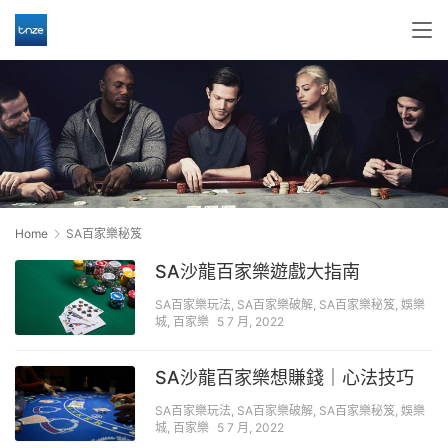
Home
SA百家樂秘笈
SA沙龍百家樂遊戲大指南
SA百家樂玩法
,
SA百家樂破解
,
SA百家樂秘笈
,
娛樂
城
,
百家樂
5 7 月, 2022
SA沙龍百家樂想賺錢｜心法技巧
SA百家樂玩法
,
SA百家樂破解
,
SA百家樂秘笈
,
娛樂
城
,
百家樂
5 7 月, 2022