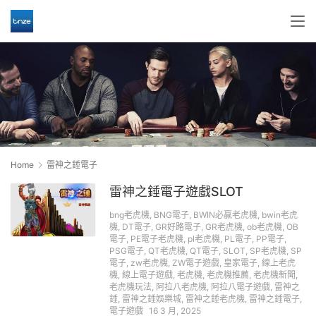
Home
雷神之錘電子
雷神之錘電子遊戲SLOT
bng老虎機
,
BNG電子
,
BWIN必贏老虎機
,
bwin老虎
機
,
DT電子
,
GR好路電子
,
GR老虎機
,
ob老虎機
,
OB
電子
,
PE電子老虎機
,
pl老虎機
,
PL電子
,
PP電子
,
PSG電子
,
QT老虎機
,
QT電子
,
SLOT
,
SP老虎機
,
SP
電子
,
zw老虎機
,
ZW電子遊戲
,
皇家電子
,
線上老虎
機
,
線上電子遊戲
,
老虎機
,
老虎機推薦
,
老虎機新聞
,
老虎機玩法
,
阿拉八老虎機
,
阿拉八電子遊戲
,
雷神之
錘
,
雷神之錘娛樂城
,
雷神之錘老虎機
,
雷神之錘電子
,
電子遊戲
16 3 月, 2025