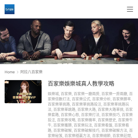
Home
阿拉八百家樂
百家樂娛樂城真人教學攻略
娛樂城
,
百家樂
,
百家樂一廳兩房
,
百家樂一房兩廳
,
百
家樂倍數打法
,
百家樂公式
,
百家樂分析
,
百家樂勝率
,
百家樂單挑路
,
百家樂單挑路投注
,
百家樂單挑路玩
法
,
百家樂單跳路
,
百家樂大路
,
百家樂大路單挑
,
百家
樂套路
,
百家樂心態
,
百家樂打法
,
百家樂技巧
,
百家樂
投注
,
百家樂攻略
,
百家樂機率
,
百家樂歷史
,
百家樂牛
牛
,
百家樂獲勝
,
百家樂玩法
,
百家樂看盤
,
百家樂看
路
,
百家樂破解
,
百家樂破解技巧
,
百家樂破解方法
,
百
家樂秘笈
,
百家樂穩贏方法
,
百家樂細節
,
百家樂莊閒
,