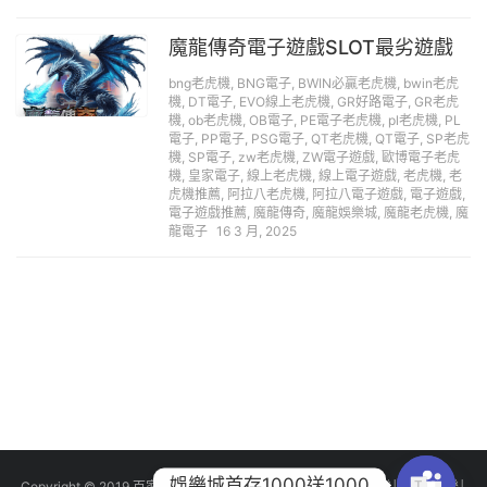
魔龍傳奇電子遊戲SLOT最劣遊戲
bng老虎機
,
BNG電子
,
BWIN必贏老虎機
,
bwin老虎
機
,
DT電子
,
EVO線上老虎機
,
GR好路電子
,
GR老虎
機
,
ob老虎機
,
OB電子
,
PE電子老虎機
,
pl老虎機
,
PL
電子
,
PP電子
,
PSG電子
,
QT老虎機
,
QT電子
,
SP老虎
機
,
SP電子
,
zw老虎機
,
ZW電子遊戲
,
歐博電子老虎
機
,
皇家電子
,
線上老虎機
,
線上電子遊戲
,
老虎機
,
老
虎機推薦
,
阿拉八老虎機
,
阿拉八電子遊戲
,
電子遊戲
,
電子遊戲推薦
,
魔龍傳奇
,
魔龍娛樂城
,
魔龍老虎機
,
魔
龍電子
16 3 月, 2025
娛樂城首存1000送1000
Copyright © 2019
百家樂
│歐博百家樂│沙龍百家樂│WM百家樂│DG百家樂│